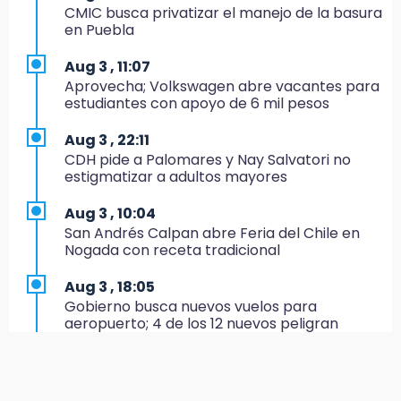
México va por el oro y el boleto olímpico en
CMIC busca privatizar el manejo de la basura
Flag Football
en Puebla
16:34
Aug 3 , 11:07
Memes y críticas surten efecto; modifican
Aprovecha; Volkswagen abre vacantes para
colores del parque en Chalchicomula
estudiantes con apoyo de 6 mil pesos
16:00
Aug 3 , 22:11
MC reorganiza su estructura en Atlixco y
CDH pide a Palomares y Nay Salvatori no
nombra a Julio Águila dirigente
estigmatizar a adultos mayores
15:17
Aug 3 , 10:04
Operativo en Atencingo deja un detenido y
San Andrés Calpan abre Feria del Chile en
una motocicleta recuperada
Nogada con receta tradicional
15:07
Aug 3 , 18:05
Cantona gana torneo INAH y sella convenio
Gobierno busca nuevos vuelos para
con Puebla
aeropuerto; 4 de los 12 nuevos peligran
14:55
Aug 3 , 9:49
Estación de bomberos de San Ramón "medio
Manifestantes exponen ante Sheinbaum
funciona"
crisis política en Acatlán