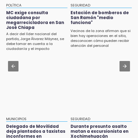
Cablebús con vecinos afectados
13:04
POLÍTICA
SEGURIDAD
CU2 cuenta con ARCA Virtual, simulador de
Aug 3 , 17:23
MC exige consulta
Estación de bomberos de
última generación en enseñanza
ciudadana por
San Ramón "medio
Dirigente de Fuerza por México en Puebla se
megarrecicladora en San
funciona"
perpetúa hasta 2029
José Chiapa
13:01
Vecinos de la zona afirman que si
A decir del líder nacional del
bien hay operaciones en el sitio,
Delegado de Movilidad deja plantados a
Aug 3 , 14:12
partido, Jorge Álvarez Máynez, se
desconocen cómo pueden recibir
taxistas inconformes en Huauchinango
debe tomar en cuenta a la
Se enfrentan ambulantes y policías en el
atención del personal
ciudadanía y el impacto
Zócalo; detienen a menor
ambiental
12:54
Amigos de Lisette Alvarado duda de versión
Aug 3 , 19:11
del homicidio-suicidio
Tri Sub-23 aplasta y avanza
12:50
¿Buscas trabajo? SPF ofrece sueldo de 13,607
y prestaciones: aplica en Puebla
12:44
Precio del gas LP baja en Puebla, aprovecha
esta semana
MUNICIPIOS
SEGURIDAD
Delegado de Movilidad
Durante presunto asalto
12:32
deja plantados a taxistas
matan a excursionista en
inconformes en
Xochimehuacán
Puebla busca revancha en la Leagues Cup