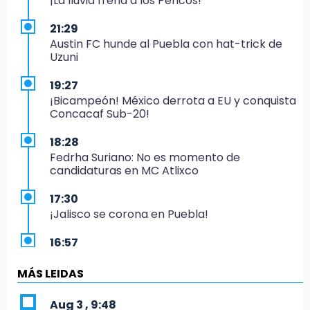
¡La lluvia frena a los Pericos!
21:29
Austin FC hunde al Puebla con hat-trick de
Uzuni
19:27
¡Bicampeón! México derrota a EU y conquista
Concacaf Sub-20!
18:28
Fedrha Suriano: No es momento de
candidaturas en MC Atlixco
17:30
¡Jalisco se corona en Puebla!
16:57
Los Voladores de Papantla vuelven a Izúcar y
cierran festejos de Santo Domingo
MÁS LEIDAS
16:50
Aug 3 , 9:48