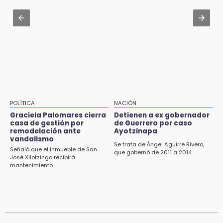
Aug 1 , 10:07
Asesinan a ex regidor por Morena en Amozoc
11:31
Aumentan 400 % denuncias por robo en
transporte público en 6 años
11:24
Soles no bajará la guardia tras vencer a
Lobos
11:21
POLÍTICA
NACIÓN
Clausuran 51 locales abandonados del
Graciela Palomares cierra
Detienen a ex gobernador
Mercado Municipal de Huauchinango
casa de gestión por
de Guerrero por caso
remodelación ante
Ayotzinapa
11:03
vandalismo
Se trata de Ángel Aguirre Rivero,
Ataque a balazos contra vivienda alarma a
Señaló que el inmueble de San
que gobernó de 2011 a 2014
José Xilotzingo recibirá
vecinos de Izúcar de Matamoros
mantenimiento
10:41
Sequía y robo de elotes agravan crisis de
productores en Valle de Serdán