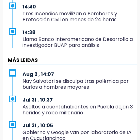
14:40
Tres incendios movilizan a Bomberos y
Protección Civil en menos de 24 horas
14:38
Llama Banco Interamericano de Desarrollo a
investigador BUAP para análisis
14:36
MÁS LEIDAS
México remonta y debuta con triunfo en el
Mundial Sub 17 de Voleibol
Aug 2 , 14:07
Nay Salvatori se disculpa tras polémica por
14:34
burlas a hombres mayores
Ahorra en el regreso a clases con esta guía
de Profeco
Jul 31 , 10:37
Asaltos a cuentahabientes en Puebla dejan 3
14:33
heridos y robo millonario
Recuperan taxi robado abandonado en la
colonia Amatitlanes, Izúcar de Matamoros
Jul 31 , 10:05
Gobierno y Google van por laboratorio de IA
14:31
en Cuautlancingo