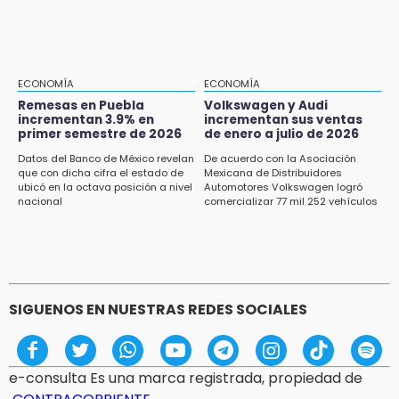
Casas Carmen Serdán
15:12
Puebla vibrará con una noche de fútbol,
béisbol y basquetbol
ECONOMÍA
ECONOMÍA
Remesas en Puebla
Volkswagen y Audi
incrementan 3.9% en
incrementan sus ventas
14:54
primer semestre de 2026
de enero a julio de 2026
Padres denuncian presunto hallazgo de
droga en telesecundaria de Chicontla
Datos del Banco de México revelan
De acuerdo con la Asociación
que con dicha cifra el estado de
Mexicana de Distribuidores
ubicó en la octava posición a nivel
Automotores Volkswagen logró
14:38
nacional
comercializar 77 mil 252 vehículos
ASF exige aclarar recursos por casi 10
millones al gobierno de Izúcar
SIGUENOS EN NUESTRAS REDES SOCIALES
e-consulta Es una marca registrada, propiedad de