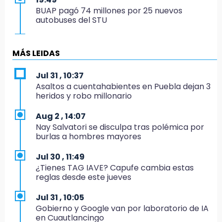
BUAP pagó 74 millones por 25 nuevos
autobuses del STU
19:33
Hallan sin vida a mujer y sus dos hijos en
MÁS LEIDAS
vivienda de Huauchinango
Jul 31 , 10:37
19:27
Asaltos a cuentahabientes en Puebla dejan 3
Identifican a dos hermanos asesinados cerca
heridos y robo millonario
de la Central de Abastos de Huixcolotla
Aug 2 , 14:07
19:22
Nay Salvatori se disculpa tras polémica por
Supervisa rectora Lilia Cedillo proceso de
burlas a hombres mayores
inscripción del nivel superior
Jul 30 , 11:49
19:09
¿Tienes TAG IAVE? Capufe cambia estas
Checo y Cadillac, en blanco antes del parón
reglas desde este jueves
19:00
Jul 31 , 10:05
SSP pagará 63 millones por mantenimiento a
Gobierno y Google van por laboratorio de IA
cámaras y luminaria del Periférico
en Cuautlancingo