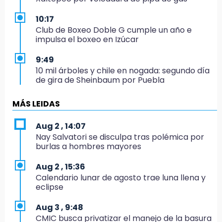
10:17
Club de Boxeo Doble G cumple un año e
impulsa el boxeo en Izúcar
9:49
10 mil árboles y chile en nogada: segundo día
de gira de Sheinbaum por Puebla
9:07
MÁS LEIDAS
El Bukanas, entre los 20 reos de alta
peligrosidad que SSP busca reubicar
Aug 2 , 14:07
Nay Salvatori se disculpa tras polémica por
22:36
burlas a hombres mayores
Pericos pega primero en Campeche
Aug 2 , 15:36
20:58
Calendario lunar de agosto trae luna llena y
¡América humilla a Cruz Azul!
eclipse
20:44
Aug 3 , 9:48
Jorge Máynez pide unidad en MC para lograr
CMIC busca privatizar el manejo de la basura