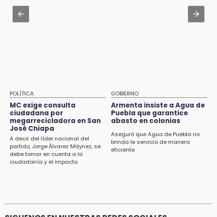
Aug 3 , 11:16
El influencer Gio Pita sufre secuestro exprés
en Uber de Puebla
POLÍTICA
GOBIERNO
MC exige consulta
Armenta insiste a Agua de
ciudadana por
Puebla que garantice
megarrecicladora en San
abasto en colonias
José Chiapa
Aseguró que Agua de Puebla no
A decir del líder nacional del
brinda le servicio de manera
partido, Jorge Álvarez Máynez, se
eficiente
debe tomar en cuenta a la
ciudadanía y el impacto
ambiental