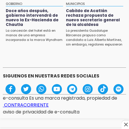
de muertes por diabetes
GOBIERNO
MUNICIPIOS
Doce años después,
Cabildo de Acatlán
13:54
gobierno intervendrá de
rechaza propuesta de
Falla convocatoria de inconformes de
nuevo la Ex-Hacienda de
nuevo secretario general
Acatlán durante gira de Armenta en Chila
Chautla
de la alcaldesa
La concesión del hotel está en
La presidenta Guadalupe
manos de una empresa
Bárcenas propuso como
13:48
incorporada a la marca Wyndham
candidato a Luis Alberto Martínez,
Estado de México llevará su cultura al
sin embargo, regidores expusieron
Festival Cervantino 2026
su inconformidad ya que fue la
única propuesta
13:26
Ya instalan más de 2 mil luces para fiestas
patrias en el Centro Histórico
SIGUENOS EN NUESTRAS REDES SOCIALES
e-consulta Es una marca registrada, propiedad de
CONTRACORRIENTE
aviso de privacidad de e-consulta