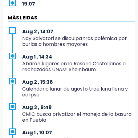
19:07
Evidenciaron presunta patrulla clonada de la
PGR sobre la Cuacnopalan-Oaxaca
MÁS LEIDAS
19:04
Aug 2 , 14:07
Directora de Orquesta Symphonia UDLAP
Nay Salvatori se disculpa tras polémica por
dirige agrupaciones de talla internacional
burlas a hombres mayores
18:14
Aug 1 , 14:34
EE. UU. Sub-20 avanza a la final de
Abrirán lugares en la Rosario Castellanos a
CONCACAF
rechazados UNAM: Sheinbaum
17:50
Aug 2 , 15:36
Van 17 denuncias por delitos ambientales,
Calendario lunar de agosto trae luna llena y
pero no hay detenidos por incendios
eclipse
17:01
Aug 3 , 9:48
Vecinos de Atlixco-Metepec denuncian
CMIC busca privatizar el manejo de la basura
inseguridad en caminos alternos por obra
en Puebla
carretera
Aug 1 , 10:07
16:52