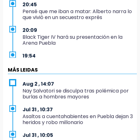
20:45
Pensé que me iban a matar: Alberto narra lo
que vivió en un secuestro exprés
20:09
Black Tiger IV hará su presentación en la
Arena Puebla
19:54
Investigación de ASE a Tlatehui y Cuautle no
es politiquería, es por posible desfalco al
MÁS LEIDAS
erario
Aug 2 , 14:07
19:45
Nay Salvatori se disculpa tras polémica por
Estado invertirá en unidades médicas del
burlas a hombres mayores
IMSS-Bienestar y el SEDIF
Jul 31 , 10:37
19:35
Asaltos a cuentahabientes en Puebla dejan 3
De la Vega niega venta de Bravos
heridos y robo millonario
19:34
Jul 31 , 10:05
Desalojan a dos comerciantes en Valsequillo