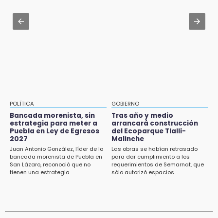
plaza de Libres
Jul 31 , 14:02
15:26
Prepárate para lluvias intensas por frente
Grupo armado asalta gasera en San Andrés
frío en Puebla
Cholula
15:21
Texmelucan contará con más de 500
cámaras de videovigilancia
15:08
POLÍTICA
GOBIERNO
Huitzilan de Serdán espera hasta 30 mil
Bancada morenista, sin
Tras año y medio
visitantes en feria
estrategia para meter a
arrancará construcción
Puebla en Ley de Egresos
del Ecoparque Tlalli-
2027
Malinche
15:07
Juan Antonio González, líder de la
Las obras se habían retrasado
Rastro de Atlixco descarta clembuterol y
bancada morenista de Puebla en
para dar cumplimiento a los
alerta por mataderos clandestinos
San Lázaro, reconoció que no
requerimientos de Semarnat, que
tienen una estrategia
sólo autorizó espacios
ecoturísticos
15:03
Cholula estrena agenda cultural con siete
actividades