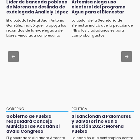
colonia Amatitlanes, Izúcar de Matamoros
Líder de bancada poblana
Artemisa niega uso
Jul 31 , 17:16
de Morena se deslinda de
electoral del programa
¿Se va? Real Madrid anunció que no igualaran
exdelegada Anallely López
Agua para el Bienestar
14:31
el precio por Vinícius Jr.
El diputado federal Juan Antonio
La titular de la Secretaría de
Regístrate en el Programa de Apoyo al
González indicó que no apoya los
Bienestar indicó que la petición de
Empleo en Puebla
Jul 31 , 13:35
recorridos de la exdelegada de
INE a los ciudadanos es para
Libres, vinculada con presunto
comprobar gastos
El mexicano Karim López firma contrato
14:30
líder delictivo
multianual con Memphis Grizzlies
Presentan las 10 primeras conclusiones
sobre el fracking en México
Jul 31 , 13:46
Certifícate como operador de transporte en
14:29
Icatep
Feria Patronal invita a vivir diez días de
tradición
14:29
Acatlán: regidora llama a diputados a actuar
con justicia e imparcialidad
GOBIERNO
POLÍTICA
Gobierno de Puebla
Si sancionan a Palomares
14:21
respaldará Concejo
y Salvatori no van a
SICT descarta ampliación de la carretera
Municipal de Acatlán si
elección 2027: Morena
Izúcar de Matamoros-Amayuca en 2026
avala Congreso
Puebla
El gobernador Alejandro Armenta
La sanción que contemplan contra