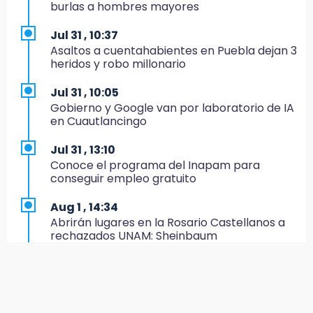
burlas a hombres mayores
Artemisa niega uso electoral del programa
Agua para el Bienestar
Jul 31 , 10:37
Asaltos a cuentahabientes en Puebla dejan 3
15:57
heridos y robo millonario
Texmelucan abren convocatoria de Huertos
de Traspatio para grupos vulnerables
Jul 31 , 10:05
Gobierno y Google van por laboratorio de IA
15:43
en Cuautlancingo
Investigan presunta reventa de más de 100
lotes en panteón de Tehuacán
Jul 31 , 13:10
Conoce el programa del Inapam para
15:32
conseguir empleo gratuito
Roban bicicleta en menos de un minuto en
plaza de Libres
Aug 1 , 14:34
Abrirán lugares en la Rosario Castellanos a
15:26
rechazados UNAM: Sheinbaum
Grupo armado asalta gasera en San Andrés
Cholula
Jul 31 , 12:59
Aprovecha las Ferias de Paz con consultas
15:21
médicas gratis en Puebla
Texmelucan contará con más de 500