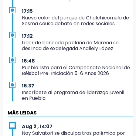
17:15
Nuevo color del parque de Chalchicomula de
Sesma causa debate en redes sociales
17:12
Líder de bancada poblana de Morena se
deslinda de exdelegada Anallely López
16:48
Puebla lista para el Campeonato Nacional de
Béisbol Pre-Iniciación 5-6 Años 2026
16:37
Inscríbete al programa de liderazgo juvenil
en Puebla
16:31
MÁS LEIDAS
Tras año y medio arrancará construcción del
Ecoparque Tlalli-Malinche
Aug 2 , 14:07
Nay Salvatori se disculpa tras polémica por
16:01