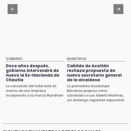
14:03
Huejotzingo tiene nuevo secretario de
IBERO Puebla abre sus puertas con la
Seguridad Ciudadana: llega otro marino al
primera edición de FLIP
cargo
13:59
Aug 3 , 11:07
Puebla, segundo nacional con tasa más alta
Aprovecha; Volkswagen abre vacantes para
de muertes por diabetes
estudiantes con apoyo de 6 mil pesos
13:54
Falla convocatoria de inconformes de
GOBIERNO
MUNICIPIOS
Acatlán durante gira de Armenta en Chila
Doce años después,
Cabildo de Acatlán
gobierno intervendrá de
rechaza propuesta de
13:48
nuevo la Ex-Hacienda de
nuevo secretario general
Estado de México llevará su cultura al
Chautla
de la alcaldesa
Festival Cervantino 2026
La concesión del hotel está en
La presidenta Guadalupe
manos de una empresa
Bárcenas propuso como
incorporada a la marca Wyndham
candidato a Luis Alberto Martínez,
13:26
sin embargo, regidores expusieron
Ya instalan más de 2 mil luces para fiestas
su inconformidad ya que fue la
patrias en el Centro Histórico
única propuesta
12:55
Aranza López, la poblana que tocó la gloria