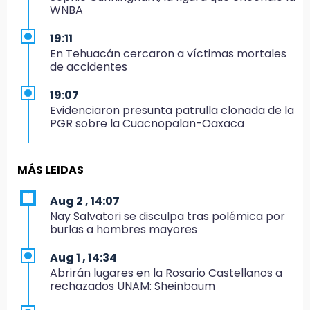
WNBA
19:11
En Tehuacán cercaron a víctimas mortales
de accidentes
19:07
Evidenciaron presunta patrulla clonada de la
PGR sobre la Cuacnopalan-Oaxaca
19:04
Directora de Orquesta Symphonia UDLAP
MÁS LEIDAS
dirige agrupaciones de talla internacional
Aug 2 , 14:07
18:14
Nay Salvatori se disculpa tras polémica por
EE. UU. Sub-20 avanza a la final de
burlas a hombres mayores
CONCACAF
Aug 1 , 14:34
17:50
Abrirán lugares en la Rosario Castellanos a
Van 17 denuncias por delitos ambientales,
rechazados UNAM: Sheinbaum
pero no hay detenidos por incendios