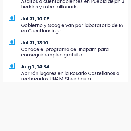
Asaltos a cuentahabientes en Puebla dejan 3
De la Vega niega venta de Bravos
heridos y robo millonario
19:34
Jul 31 , 10:05
Desalojan a dos comerciantes en Valsequillo
Gobierno y Google van por laboratorio de IA
por invasión en zona de Conagua
en Cuautlancingo
19:18
Jul 31 , 13:10
Bancada morenista, sin estrategia para
Conoce el programa del Inapam para
meter a Puebla en Ley de Egresos 2027
conseguir empleo gratuito
18:54
Aug 1 , 14:34
Gobierno rehabilitará el drenaje del Hospital
Abrirán lugares en la Rosario Castellanos a
de Especialidades del Issstep
rechazados UNAM: Sheinbaum
18:49
Jul 31 , 12:59
Sujeto asalta banco en Plaza Dorada tras
Aprovecha las Ferias de Paz con consultas
amenazar con supuesto explosivo
médicas gratis en Puebla
18:43
Aug 2 , 15:36
Renuncia Norman Campos, responsable de
Calendario lunar de agosto trae luna llena y
ciclovías de Chedraui
eclipse