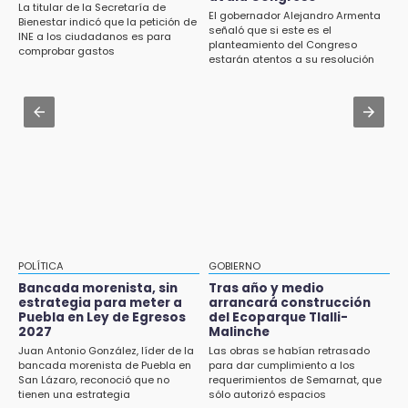
lotes en panteón de Tehuacán
La titular de la Secretaría de
El gobernador Alejandro Armenta
Bienestar indicó que la petición de
Jul 31 , 13:35
señaló que si este es el
INE a los ciudadanos es para
15:32
planteamiento del Congreso
El mexicano Karim López firma contrato
comprobar gastos
Roban bicicleta en menos de un minuto en
estarán atentos a su resolución
multianual con Memphis Grizzlies
plaza de Libres
Jul 31 , 14:02
15:26
Prepárate para lluvias intensas por frente
Grupo armado asalta gasera en San Andrés
frío en Puebla
Cholula
15:21
Texmelucan contará con más de 500
cámaras de videovigilancia
15:08
POLÍTICA
GOBIERNO
Huitzilan de Serdán espera hasta 30 mil
Bancada morenista, sin
Tras año y medio
visitantes en feria
estrategia para meter a
arrancará construcción
Puebla en Ley de Egresos
del Ecoparque Tlalli-
2027
Malinche
15:07
Juan Antonio González, líder de la
Las obras se habían retrasado
Rastro de Atlixco descarta clembuterol y
bancada morenista de Puebla en
para dar cumplimiento a los
alerta por mataderos clandestinos
San Lázaro, reconoció que no
requerimientos de Semarnat, que
tienen una estrategia
sólo autorizó espacios