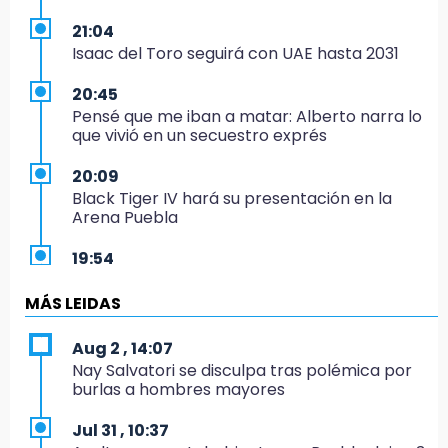
21:04
Isaac del Toro seguirá con UAE hasta 2031
20:45
Pensé que me iban a matar: Alberto narra lo
que vivió en un secuestro exprés
20:09
Black Tiger IV hará su presentación en la
Arena Puebla
19:54
Investigación de ASE a Tlatehui y Cuautle no
es politiquería, es por posible desfalco al
MÁS LEIDAS
erario
Aug 2 , 14:07
19:45
Nay Salvatori se disculpa tras polémica por
Estado invertirá en unidades médicas del
burlas a hombres mayores
IMSS-Bienestar y el SEDIF
Jul 31 , 10:37
19:35