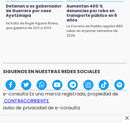
22:09
Detienen a ex gobernador
Aumentan 400 %
México Sub-20 aplasta a Panamá y sella su
de Guerrero por caso
denuncias por robo en
boleto al Mundial 2027
Ayotzinapa
transporte público en 6
años
Se trata de Ángel Aguirre Rivero,
21:33
La Fiscalía de Puebla registró 880
que gobernó de 2011 a 2014
robos en el primer semestre de
Mora vale más que Messi en la Leagues Cup
2026
20:45
Se acerca la justicia para Aldo Padilla: Édgar
sería sentenciado en un mes
SIGUENOS EN NUESTRAS REDES SOCIALES
e-consulta Es una marca registrada, propiedad de
CONTRACORRIENTE
aviso de privacidad de e-consulta