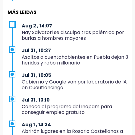
13:28
MÁS LEIDAS
Si sancionan a Palomares y Salvatori no van
a elección 2027: Morena Puebla
Aug 2 , 14:07
Nay Salvatori se disculpa tras polémica por
13:24
burlas a hombres mayores
Hongos de temporada alcanzan los 300
pesos por kilo en Chalchicomula
Jul 31 , 10:37
Asaltos a cuentahabientes en Puebla dejan 3
12:59
heridos y robo millonario
Feria de las Viudas en Chietla mezcla
tradición religiosa y lucha libre
Jul 31 , 10:05
Gobierno y Google van por laboratorio de IA
12:35
en Cuautlancingo
Graciela Palomares cierra casa de gestión
por remodelación ante vandalismo
Jul 31 , 13:10
Conoce el programa del Inapam para
12:17
conseguir empleo gratuito
La Elotada Atlixco sorprende con nueva
estrategia rumbo a su edición 2026
Aug 1 , 14:34
Abrirán lugares en la Rosario Castellanos a
12:08