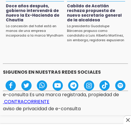
Acatlán durante gira de Armenta en Chila
Doce años después,
Cabildo de Acatlán
gobierno intervendrá de
rechaza propuesta de
13:48
nuevo la Ex-Hacienda de
nuevo secretario general
Estado de México llevará su cultura al
Chautla
de la alcaldesa
Festival Cervantino 2026
La concesión del hotel está en
La presidenta Guadalupe
manos de una empresa
Bárcenas propuso como
incorporada a la marca Wyndham
candidato a Luis Alberto Martínez,
13:26
sin embargo, regidores expusieron
Ya instalan más de 2 mil luces para fiestas
su inconformidad ya que fue la
patrias en el Centro Histórico
única propuesta
12:55
Aranza López, la poblana que tocó la gloria
SIGUENOS EN NUESTRAS REDES SOCIALES
e-consulta Es una marca registrada, propiedad de
CONTRACORRIENTE
aviso de privacidad de e-consulta