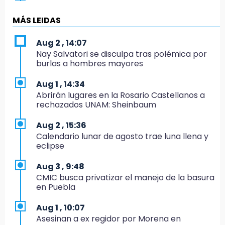
19:04
Directora de Orquesta Symphonia UDLAP
MÁS LEIDAS
dirige agrupaciones de talla internacional
Aug 2 , 14:07
18:14
Nay Salvatori se disculpa tras polémica por
EE. UU. Sub-20 avanza a la final de
burlas a hombres mayores
CONCACAF
Aug 1 , 14:34
17:50
Abrirán lugares en la Rosario Castellanos a
Van 17 denuncias por delitos ambientales,
rechazados UNAM: Sheinbaum
pero no hay detenidos por incendios
Aug 2 , 15:36
17:01
Calendario lunar de agosto trae luna llena y
Vecinos de Atlixco-Metepec denuncian
eclipse
inseguridad en caminos alternos por obra
carretera
Aug 3 , 9:48
CMIC busca privatizar el manejo de la basura
16:52
en Puebla
Vacían negocio de ropa en Tehuacán;
pérdidas superan los 100 mil pesos
Aug 1 , 10:07
Asesinan a ex regidor por Morena en
16:49