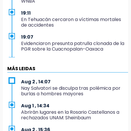
WNBA
19:11
En Tehuacán cercaron a víctimas mortales
de accidentes
19:07
Evidenciaron presunta patrulla clonada de la
PGR sobre la Cuacnopalan-Oaxaca
19:04
Directora de Orquesta Symphonia UDLAP
MÁS LEIDAS
dirige agrupaciones de talla internacional
Aug 2 , 14:07
18:14
Nay Salvatori se disculpa tras polémica por
EE. UU. Sub-20 avanza a la final de
burlas a hombres mayores
CONCACAF
Aug 1 , 14:34
17:50
Abrirán lugares en la Rosario Castellanos a
Van 17 denuncias por delitos ambientales,
rechazados UNAM: Sheinbaum
pero no hay detenidos por incendios
Aug 2 , 15:36