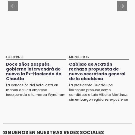
Huejotzingo tiene nuevo secretario de
IBERO Puebla abre sus puertas con la
Seguridad Ciudadana: llega otro marino al
primera edición de FLIP
cargo
13:59
Aug 3 , 11:07
Puebla, segundo nacional con tasa más alta
Aprovecha; Volkswagen abre vacantes para
de muertes por diabetes
estudiantes con apoyo de 6 mil pesos
13:54
Falla convocatoria de inconformes de
GOBIERNO
MUNICIPIOS
Acatlán durante gira de Armenta en Chila
Doce años después,
Cabildo de Acatlán
gobierno intervendrá de
rechaza propuesta de
13:48
nuevo la Ex-Hacienda de
nuevo secretario general
Estado de México llevará su cultura al
Chautla
de la alcaldesa
Festival Cervantino 2026
La concesión del hotel está en
La presidenta Guadalupe
manos de una empresa
Bárcenas propuso como
incorporada a la marca Wyndham
candidato a Luis Alberto Martínez,
13:26
sin embargo, regidores expusieron
Ya instalan más de 2 mil luces para fiestas
su inconformidad ya que fue la
patrias en el Centro Histórico
única propuesta
12:55
Aranza López, la poblana que tocó la gloria
SIGUENOS EN NUESTRAS REDES SOCIALES