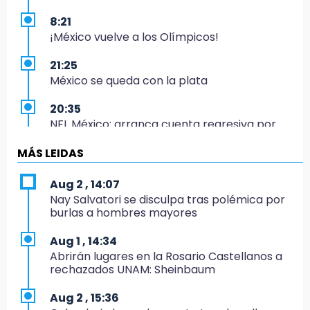
8:21
¡México vuelve a los Olímpicos!
21:25
México se queda con la plata
20:35
NFL México: arranca cuenta regresiva por
boletos
MÁS LEIDAS
20:03
Sophie Cunningham, la figura que encendió la
Aug 2 , 14:07
WNBA
Nay Salvatori se disculpa tras polémica por
burlas a hombres mayores
19:11
En Tehuacán cercaron a víctimas mortales
Aug 1 , 14:34
de accidentes
Abrirán lugares en la Rosario Castellanos a
rechazados UNAM: Sheinbaum
19:07
Evidenciaron presunta patrulla clonada de la
Aug 2 , 15:36
PGR sobre la Cuacnopalan-Oaxaca