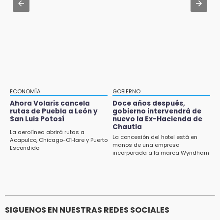
Seguridad Ciudadana: llega otro marino al
14:32
cargo
Sheinbaum destaca reducción de inflación
anual de 3.12 % en julio
Aug 2 , 10:09
Regresan los arrancones a Puebla pese a
14:18
operativos de autoridades
Cañeros de Atencingo siguen sin recibir
pagos tras concluir la zafra
14:06
ECONOMÍA
GOBIERNO
Piden ayuda en Chignahuapan para
Ahora Volaris cancela
Doce años después,
rutas de Puebla a León y
gobierno intervendrá de
identificar a hombre hospitalizado
San Luis Potosí
nuevo la Ex-Hacienda de
Chautla
14:03
La aerolínea abrirá rutas a
La concesión del hotel está en
Acapulco, Chicago-O’Hare y Puerto
IBERO Puebla abre sus puertas con la
manos de una empresa
Escondido
primera edición de FLIP
incorporada a la marca Wyndham
13:59
Puebla, segundo nacional con tasa más alta
de muertes por diabetes
SIGUENOS EN NUESTRAS REDES SOCIALES