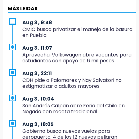
Los Voladores de Papantla vuelven a Izúcar y
cierran festejos de Santo Domingo
MÁS LEIDAS
16:50
Aug 3 , 9:48
México va por el oro y el boleto olímpico en
CMIC busca privatizar el manejo de la basura
Flag Football
en Puebla
16:34
Aug 3 , 11:07
Memes y críticas surten efecto; modifican
Aprovecha; Volkswagen abre vacantes para
colores del parque en Chalchicomula
estudiantes con apoyo de 6 mil pesos
16:00
Aug 3 , 22:11
MC reorganiza su estructura en Atlixco y
CDH pide a Palomares y Nay Salvatori no
nombra a Julio Águila dirigente
estigmatizar a adultos mayores
15:17
Aug 3 , 10:04
Operativo en Atencingo deja un detenido y
San Andrés Calpan abre Feria del Chile en
una motocicleta recuperada
Nogada con receta tradicional
15:07
Aug 3 , 18:05
Cantona gana torneo INAH y sella convenio
Gobierno busca nuevos vuelos para
con Puebla
aeropuerto; 4 de los 12 nuevos peligran