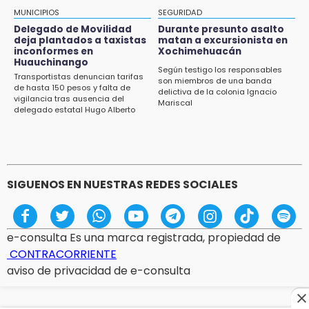
esta semana
MUNICIPIOS
SEGURIDAD
Delegado de Movilidad
Durante presunto asalto
12:32
deja plantados a taxistas
matan a excursionista en
inconformes en
Xochimehuacán
Puebla busca revancha en la Leagues Cup
Huauchinango
Según testigo los responsables
Transportistas denuncian tarifas
12:14
son miembros de una banda
de hasta 150 pesos y falta de
delictiva de la colonia Ignacio
Obed Vargas gana confianza con el Atlético
vigilancia tras ausencia del
Mariscal
delegado estatal Hugo Alberto
Gutiérrez Rangel
SIGUENOS EN NUESTRAS REDES SOCIALES
e-consulta Es una marca registrada, propiedad de
CONTRACORRIENTE
aviso de privacidad de e-consulta