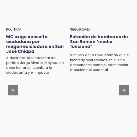
13:08
Fútbol une a La Libertad con el “Mundialito
Aug 3 , 13:35
Llanero”
Tras protestas anuncian socialización del
Cablebús con vecinos afectados
13:04
POLÍTICA
SEGURIDAD
CU2 cuenta con ARCA Virtual, simulador de
Aug 3 , 17:23
MC exige consulta
Estación de bomberos de
última generación en enseñanza
ciudadana por
San Ramón "medio
Dirigente de Fuerza por México en Puebla se
megarrecicladora en San
funciona"
perpetúa hasta 2029
José Chiapa
13:01
Vecinos de la zona afirman que si
A decir del líder nacional del
bien hay operaciones en el sitio,
Delegado de Movilidad deja plantados a
Aug 3 , 14:12
partido, Jorge Álvarez Máynez, se
desconocen cómo pueden recibir
taxistas inconformes en Huauchinango
debe tomar en cuenta a la
Se enfrentan ambulantes y policías en el
atención del personal
ciudadanía y el impacto
Zócalo; detienen a menor
ambiental
12:54
Amigos de Lisette Alvarado duda de versión
Aug 3 , 19:11
del homicidio-suicidio
Tri Sub-23 aplasta y avanza
12:50
¿Buscas trabajo? SPF ofrece sueldo de 13,607
y prestaciones: aplica en Puebla
12:44
Precio del gas LP baja en Puebla, aprovecha