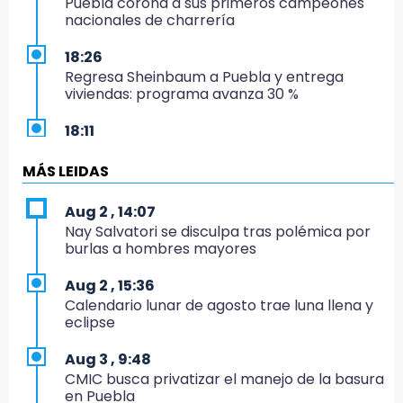
Puebla corona a sus primeros campeones
nacionales de charrería
18:26
Regresa Sheinbaum a Puebla y entrega
viviendas: programa avanza 30 %
18:11
México hace historia: tricampeón de
Centroamericanos
MÁS LEIDAS
17:24
Aug 2 , 14:07
El Quintalero: la panadería de Izúcar que
Nay Salvatori se disculpa tras polémica por
elabora pan de conejo para Santo Domingo
burlas a hombres mayores
17:20
Aug 2 , 15:36
Conductora se estampa contra vivienda y
Calendario lunar de agosto trae luna llena y
mata a trabajador en Tehuacán
eclipse
17:18
Aug 3 , 9:48
Advierten sanciones por estacionarse en
CMIC busca privatizar el manejo de la basura
avenida de Tlatlauquitepec
en Puebla