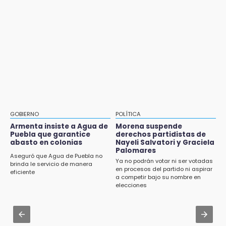
10:06
Aug 2 , 14:06
¡Comienza el camino! Pericos abre la serie
Identifican a dos víctimas de fatal volcadura
ante Campeche
en barranco de Pantepec
9:18
Aug 2 , 15:46
Sheinbaum llega a Puebla para encabezar
Mujeres de Coapan celebran su cultura en la
programas de vivienda y reforestación
Carrera de la Tortilla
9:03
Aug 2 , 10:42
Muere Jorge Messi
Cartonería da vida a la gastronomía en
GOBIERNO
POLÍTICA
desfile de mojigangas de Atlixco 2026
Armenta insiste a Agua de
Morena suspende
8:21
Puebla que garantice
derechos partidistas de
¡México vuelve a los Olímpicos!
abasto en colonias
Nayeli Salvatori y Graciela
Aug 3 , 22:11
Palomares
CDH pide a Palomares y Nay Salvatori no
Aseguró que Agua de Puebla no
Ya no podrán votar ni ser votadas
estigmatizar a adultos mayores
brinda le servicio de manera
en procesos del partido ni aspirar
eficiente
a competir bajo su nombre en
Aug 2 , 12:04
elecciones
Gas LP baja en Puebla, aprovecha el precio
esta semana