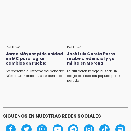
Aug 3 , 18:05
Gobierno busca nuevos vuelos para
aeropuerto; 4 de los 12 nuevos peligran
POLÍTICA
POLÍTICA
Jorge Máynez pide unidad
José Luis García Parra
en MC para lograr
recibe credencial y ya
cambios en Puebla
milita en Morena
Se presentó al informe del senador
La afiliación le deja buscar un
Néstor Camarillo, que se destapó
cargo de elección popular por el
partido
SIGUENOS EN NUESTRAS REDES SOCIALES