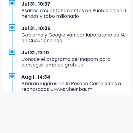
de Especialidades del Issstep
Jul 31 , 10:37
Asaltos a cuentahabientes en Puebla dejan 3
18:49
heridos y robo millonario
Sujeto asalta banco en Plaza Dorada tras
amenazar con supuesto explosivo
Jul 31 , 10:05
Gobierno y Google van por laboratorio de IA
18:43
en Cuautlancingo
Renuncia Norman Campos, responsable de
ciclovías de Chedraui
Jul 31 , 13:10
Conoce el programa del Inapam para
18:13
conseguir empleo gratuito
Pacientes trasplantados denuncian
desabasto de medicamentos en IMSS San
Aug 1 , 14:34
José
Abrirán lugares en la Rosario Castellanos a
rechazados UNAM: Sheinbaum
17:45
Procede obra del FAISPIAM en Zapotitlán
Jul 31 , 12:59
Salinas tras conflicto por predio
Aprovecha las Ferias de Paz con consultas
médicas gratis en Puebla
17:21
Prevalece trabajo infantil en Tehuacán,
Aug 2 , 15:36
cruceros los más reportados
Calendario lunar de agosto trae luna llena y