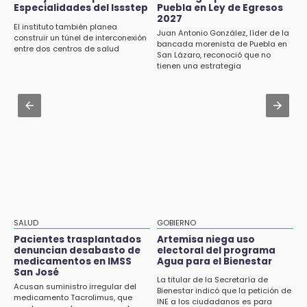
Certifícate como operador de transporte en
Especialidades del Issstep
Puebla en Ley de Egresos
Icatep
2027
15:08
El instituto también planea
Juan Antonio González, líder de la
Huitzilan de Serdán espera hasta 30 mil
construir un túnel de interconexión
Jul 31 , 13:35
bancada morenista de Puebla en
visitantes en feria
entre dos centros de salud
San Lázaro, reconoció que no
El mexicano Karim López firma contrato
tienen una estrategia
multianual con Memphis Grizzlies
15:07
Rastro de Atlixco descarta clembuterol y
Jul 31 , 15:22
alerta por mataderos clandestinos
Luis Miguel sorprende con su regreso como
imagen de Coca-Cola
15:03
Cholula estrena agenda cultural con siete
actividades
15:01
Gobierno de Puebla respaldará Concejo
Municipal de Acatlán si avala Congreso
SALUD
GOBIERNO
Pacientes trasplantados
Artemisa niega uso
14:56
denuncian desabasto de
electoral del programa
Regístrate a la clase gratuita de ballet con
medicamentos en IMSS
Agua para el Bienestar
San José
Elisa Carrillo en Puebla
La titular de la Secretaría de
Acusan suministro irregular del
Bienestar indicó que la petición de
medicamento Tacrolimus, que
14:43
INE a los ciudadanos es para