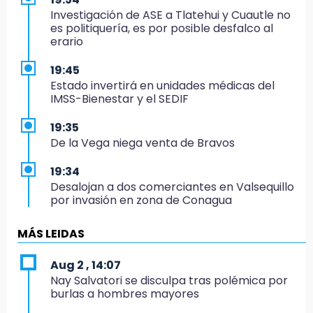
Investigación de ASE a Tlatehui y Cuautle no
es politiquería, es por posible desfalco al
erario
19:45
Estado invertirá en unidades médicas del
IMSS-Bienestar y el SEDIF
19:35
De la Vega niega venta de Bravos
19:34
Desalojan a dos comerciantes en Valsequillo
por invasión en zona de Conagua
19:18
MÁS LEIDAS
Bancada morenista, sin estrategia para
meter a Puebla en Ley de Egresos 2027
Aug 2 , 14:07
Nay Salvatori se disculpa tras polémica por
18:54
burlas a hombres mayores
Gobierno rehabilitará el drenaje del Hospital