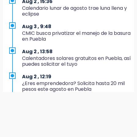
Aug 2 , 15:36
México hace historia: tricampeón de
Calendario lunar de agosto trae luna llena y
Centroamericanos
eclipse
17:24
Aug 3 , 9:48
El Quintalero: la panadería de Izúcar que
CMIC busca privatizar el manejo de la basura
elabora pan de conejo para Santo Domingo
en Puebla
17:20
Aug 2 , 13:58
Conductora se estampa contra vivienda y
Calentadores solares gratuitos en Puebla, así
mata a trabajador en Tehuacán
puedes solicitar el tuyo
17:18
Aug 2 , 12:19
Advierten sanciones por estacionarse en
¿Eres emprendedora? Solicita hasta 20 mil
avenida de Tlatlauquitepec
pesos este agosto en Puebla
17:15
Aug 3 , 11:07
Profeco suspende Cimera Gym Club en
Aprovecha; Volkswagen abre vacantes para
Cholula tras detectar cinco irregularidades
estudiantes con apoyo de 6 mil pesos
16:51
Aug 2 , 14:47
Recuperan espacios deportivos en La
Gobierno de Puebla contrató al Inecol para
Libertad