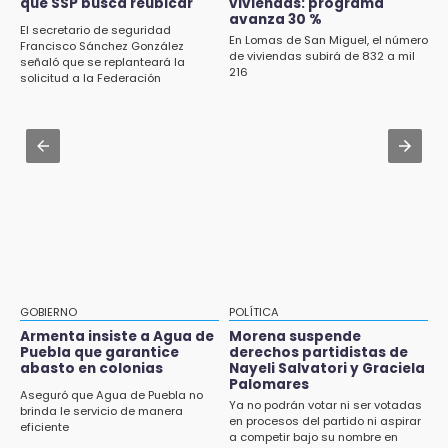
que SSP busca reubicar
viviendas: programa
desfile de mojigangas de Atlixco 2026
avanza 30 %
El secretario de seguridad
En Lomas de San Miguel, el número
Francisco Sánchez González
Aug 3 , 18:05
de viviendas subirá de 832 a mil
señaló que se replanteará la
216
Gobierno busca nuevos vuelos para
solicitud a la Federación
aeropuerto; 4 de los 12 nuevos peligran
Aug 2 , 12:04
Gas LP baja en Puebla, aprovecha el precio
esta semana
GOBIERNO
POLÍTICA
Armenta insiste a Agua de
Morena suspende
Puebla que garantice
derechos partidistas de
abasto en colonias
Nayeli Salvatori y Graciela
Palomares
Aseguró que Agua de Puebla no
Ya no podrán votar ni ser votadas
brinda le servicio de manera
en procesos del partido ni aspirar
eficiente
a competir bajo su nombre en