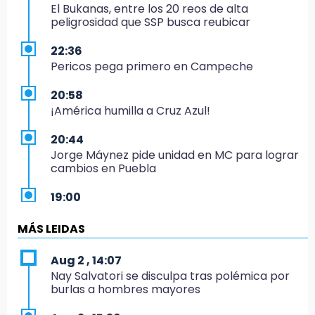
El Bukanas, entre los 20 reos de alta
peligrosidad que SSP busca reubicar
22:36
Pericos pega primero en Campeche
20:58
¡América humilla a Cruz Azul!
20:44
Jorge Máynez pide unidad en MC para lograr
cambios en Puebla
19:00
Puebla corona a sus primeros campeones
nacionales de charrería
MÁS LEIDAS
18:26
Aug 2 , 14:07
Regresa Sheinbaum a Puebla y entrega
Nay Salvatori se disculpa tras polémica por
viviendas: programa avanza 30 %
burlas a hombres mayores
18:11