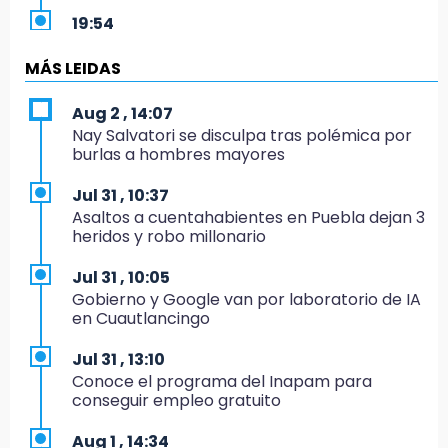
19:54
Investigación de ASE a Tlatehui y Cuautle no
es politiquería, es por posible desfalco al
MÁS LEIDAS
erario
Aug 2 , 14:07
19:45
Nay Salvatori se disculpa tras polémica por
Estado invertirá en unidades médicas del
burlas a hombres mayores
IMSS-Bienestar y el SEDIF
Jul 31 , 10:37
19:35
Asaltos a cuentahabientes en Puebla dejan 3
De la Vega niega venta de Bravos
heridos y robo millonario
19:34
Jul 31 , 10:05
Desalojan a dos comerciantes en Valsequillo
Gobierno y Google van por laboratorio de IA
por invasión en zona de Conagua
en Cuautlancingo
19:18
Jul 31 , 13:10
Bancada morenista, sin estrategia para
Conoce el programa del Inapam para
meter a Puebla en Ley de Egresos 2027
conseguir empleo gratuito
18:54
Aug 1 , 14:34