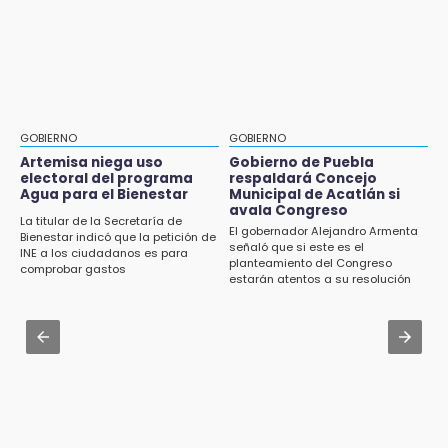
16:01
Armenta pide denunciar abusos en
Artemisa niega uso electoral del programa
Academia Militarizada Ignacio Zaragoza
Agua para el Bienestar
Jul 31 , 17:16
15:57
¿Se va? Real Madrid anunció que no igualaran
Texmelucan abren convocatoria de Huertos
el precio por Vinícius Jr.
de Traspatio para grupos vulnerables
GOBIERNO
GOBIERNO
Jul 31 , 13:46
Artemisa niega uso
Gobierno de Puebla
15:43
electoral del programa
respaldará Concejo
Certifícate como operador de transporte en
Agua para el Bienestar
Municipal de Acatlán si
Investigan presunta reventa de más de 100
Icatep
avala Congreso
lotes en panteón de Tehuacán
La titular de la Secretaría de
El gobernador Alejandro Armenta
Bienestar indicó que la petición de
Jul 31 , 13:35
señaló que si este es el
INE a los ciudadanos es para
15:32
planteamiento del Congreso
El mexicano Karim López firma contrato
comprobar gastos
Roban bicicleta en menos de un minuto en
estarán atentos a su resolución
multianual con Memphis Grizzlies
plaza de Libres
Jul 31 , 14:02
15:26
Prepárate para lluvias intensas por frente
Grupo armado asalta gasera en San Andrés
frío en Puebla
Cholula
15:21
Texmelucan contará con más de 500