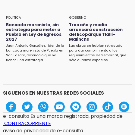
cámaras de videovigilancia
15:08
POLÍTICA
GOBIERNO
Huitzilan de Serdán espera hasta 30 mil
Bancada morenista, sin
Tras año y medio
visitantes en feria
estrategia para meter a
arrancará construcción
Puebla en Ley de Egresos
del Ecoparque Tlalli-
2027
Malinche
15:07
Juan Antonio González, líder de la
Las obras se habían retrasado
Rastro de Atlixco descarta clembuterol y
bancada morenista de Puebla en
para dar cumplimiento a los
alerta por mataderos clandestinos
San Lázaro, reconoció que no
requerimientos de Semarnat, que
tienen una estrategia
sólo autorizó espacios
ecoturísticos
15:03
Cholula estrena agenda cultural con siete
actividades
SIGUENOS EN NUESTRAS REDES SOCIALES
e-consulta Es una marca registrada, propiedad de
CONTRACORRIENTE
aviso de privacidad de e-consulta