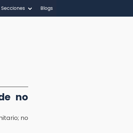
Secciones
Blogs
ide no
itario; no