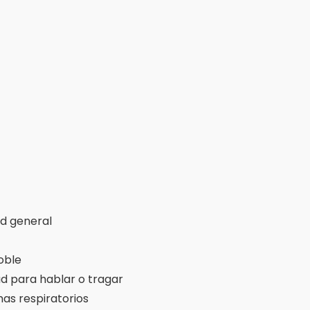
ad general
oble
ad para hablar o tragar
as respiratorios