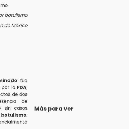
or botulismo
no de México
minado
fue
6 por la
FDA
,
uctos de dos
esencia de
Más para ver
e sin casos
r
botulismo
,
cialmente