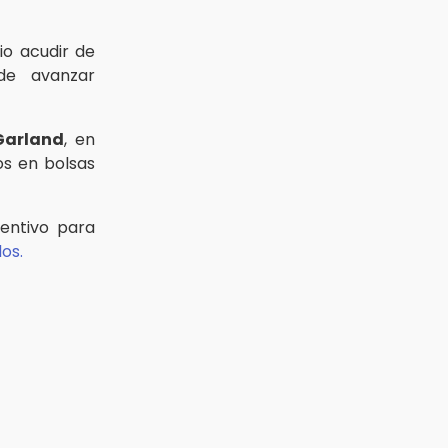
io acudir de
e avanzar
Garland
, en
os en bolsas
ventivo para
os.