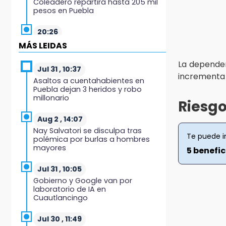
Coleadero repartirá hasta 205 mil
pesos en Puebla
20:26
Hombre es asesinado a balazos
MÁS LEIDAS
en el centro de Tenampulco
La dependen
Jul 31 , 10:37
19:49
incrementa 
Asaltos a cuentahabientes en
BUAP pagó 74 millones por 25
Puebla dejan 3 heridos y robo
nuevos autobuses del STU
millonario
Riesgo
19:33
Aug 2 , 14:07
Hallan sin vida a mujer y sus dos
Nay Salvatori se disculpa tras
hijos en vivienda de Huauchinango
Te puede i
polémica por burlas a hombres
mayores
5 benefi
19:27
Identifican a dos hermanos
Jul 31 , 10:05
asesinados cerca de la Central de
Gobierno y Google van por
Abastos de Huixcolotla
laboratorio de IA en
Cuautlancingo
19:22
Supervisa rectora Lilia Cedillo
Jul 30 , 11:49
proceso de inscripción del nivel