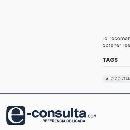
15:12
Puebla vibrará con una noche de
fútbol, béisbol y basquetbol
14:54
Padres denuncian presunto
La recomen
hallazgo de droga en
telesecundaria de Chicontla
obtener ree
TAGS
AJO CONTA