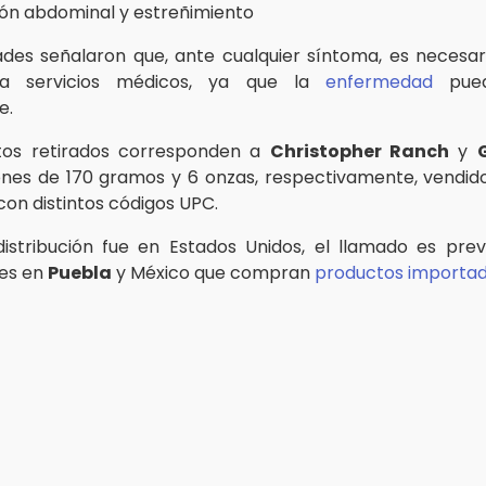
ión abdominal y estreñimiento
ades señalaron que, ante cualquier síntoma, es necesar
 a servicios médicos, ya que la
enfermedad
pued
e.
tos retirados corresponden a
Christopher Ranch
y
nes de 170 gramos y 6 onzas, respectivamente, vendid
con distintos códigos UPC.
istribución fue en Estados Unidos, el llamado es pre
es en
Puebla
y México que compran
productos importad