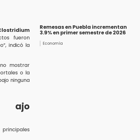
Remesas en Puebla incrementan
Clostridium
3.9% en primer semestre de 2026
ctos fueron
Economía
”, indicó la
no mostrar
ortales o la
bajo ninguna
e ajo
principales