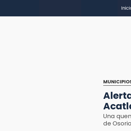
Inici
MUNICIPIO
Aler
Acatl
Una quema
de Osorio