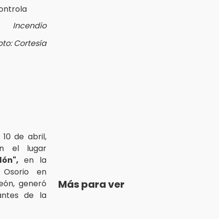
Incendio
oto: Cortesía
10 de abril,
n el lugar
alón",
en la
 Osorio en
Más para ver
eón, generó
antes de la