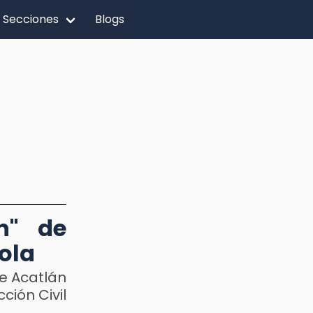
Secciones
Blogs
n" de
rola
de Acatlán
ción Civil