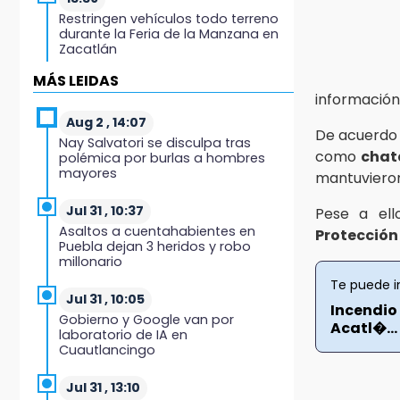
Restringen vehículos todo terreno
durante la Feria de la Manzana en
Zacatlán
MÁS LEIDAS
13:28
información
Si sancionan a Palomares y
Salvatori no van a elección 2027:
Aug 2 , 14:07
De acuerdo 
Morena Puebla
Nay Salvatori se disculpa tras
como
chata
polémica por burlas a hombres
mayores
13:24
mantuvieron 
Hongos de temporada alcanzan
los 300 pesos por kilo en
Jul 31 , 10:37
Pese a ell
Chalchicomula
Asaltos a cuentahabientes en
Protección 
Puebla dejan 3 heridos y robo
millonario
12:59
Feria de las Viudas en Chietla
Te puede i
mezcla tradición religiosa y lucha
Jul 31 , 10:05
Incendio
libre
Gobierno y Google van por
Acatl�...
laboratorio de IA en
Cuautlancingo
12:35
Graciela Palomares cierra casa de
gestión por remodelación ante
Jul 31 , 13:10