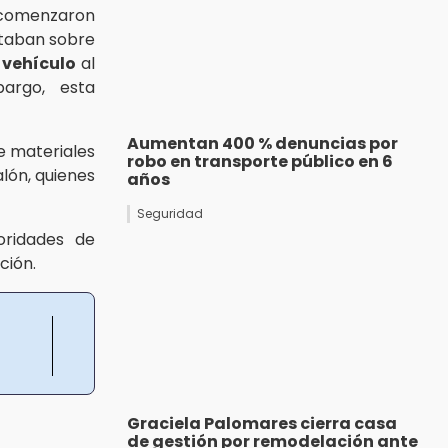
 comenzaron
rtaban sobre
 vehículo
al
bargo, esta
Aumentan 400 % denuncias por
 materiales
robo en transporte público en 6
alón, quienes
años
Seguridad
oridades de
ción.
Graciela Palomares cierra casa
de gestión por remodelación ante