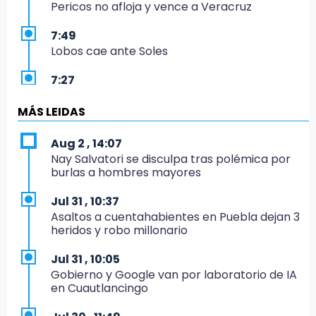
Pericos no afloja y vence a Veracruz
7:49
Lobos cae ante Soles
7:27
Por asesinato y desaparición desafueran a 2
ediles de MC en Veracruz
MÁS LEIDAS
6:48
Aug 2 , 14:07
Detienen a 4 que asaltaron el Coppel del
Nay Salvatori se disculpa tras polémica por
Centro Histórico: recuperan botín
burlas a hombres mayores
22:09
Jul 31 , 10:37
México Sub-20 aplasta a Panamá y sella su
Asaltos a cuentahabientes en Puebla dejan 3
boleto al Mundial 2027
heridos y robo millonario
21:33
Jul 31 , 10:05
Mora vale más que Messi en la Leagues Cup
Gobierno y Google van por laboratorio de IA
en Cuautlancingo
20:45
Se acerca la justicia para Aldo Padilla: Édgar