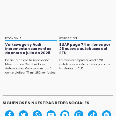
16:40
filtraciones desde bancos: SSP
Inauguran la rehabilitación del bajo puente
en Texmelucan
16:26
Reclamo por obras deriva en intercambio
con alcalde de Juan Galindo
ECONOMÍA
EDUCACIÓN
16:24
Volkswagen y Audi
BUAP pagó 74 millones por
incrementan sus ventas
25 nuevos autobuses del
Volkswagen y Audi incrementan sus ventas
de enero a julio de 2026
STU
de enero a julio de 2026
De acuerdo con la Asociación
La misma empresa vendió 20
16:19
Mexicana de Distribuidores
autobuses el año anterior para los
Automotores Volkswagen logró
traslados a CU2
FIFA niega pacto por la final del Mundial 2030
comercializar 77 mil 252 vehículos
SIGUENOS EN NUESTRAS REDES SOCIALES