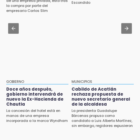
Piden ayuda en Chignahuapan para
de una empresa privada, esto tras
Escondido
elaborar la MIA del Cablebús
la compra por parte del
identificar a hombre hospitalizado
empresario Carlos Slim
Aug 1 , 11:48
14:03
Huejotzingo tiene nuevo secretario de
IBERO Puebla abre sus puertas con la
Seguridad Ciudadana: llega otro marino al
primera edición de FLIP
cargo
13:59
Aug 3 , 11:07
Puebla, segundo nacional con tasa más alta
Aprovecha; Volkswagen abre vacantes para
de muertes por diabetes
estudiantes con apoyo de 6 mil pesos
13:54
Falla convocatoria de inconformes de
GOBIERNO
MUNICIPIOS
Acatlán durante gira de Armenta en Chila
Doce años después,
Cabildo de Acatlán
gobierno intervendrá de
rechaza propuesta de
13:48
nuevo la Ex-Hacienda de
nuevo secretario general
Estado de México llevará su cultura al
Chautla
de la alcaldesa
Festival Cervantino 2026
La concesión del hotel está en
La presidenta Guadalupe
manos de una empresa
Bárcenas propuso como
incorporada a la marca Wyndham
candidato a Luis Alberto Martínez,
13:26
sin embargo, regidores expusieron
Ya instalan más de 2 mil luces para fiestas
su inconformidad ya que fue la
patrias en el Centro Histórico
única propuesta