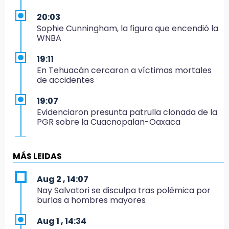
20:03
Sophie Cunningham, la figura que encendió la
WNBA
19:11
En Tehuacán cercaron a víctimas mortales
de accidentes
19:07
Evidenciaron presunta patrulla clonada de la
PGR sobre la Cuacnopalan-Oaxaca
19:04
Directora de Orquesta Symphonia UDLAP
MÁS LEIDAS
dirige agrupaciones de talla internacional
Aug 2 , 14:07
18:14
Nay Salvatori se disculpa tras polémica por
EE. UU. Sub-20 avanza a la final de
burlas a hombres mayores
CONCACAF
Aug 1 , 14:34
17:50