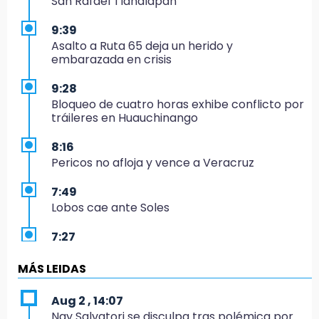
San Rafael Tlanalapan
9:39
Asalto a Ruta 65 deja un herido y
embarazada en crisis
9:28
Bloqueo de cuatro horas exhibe conflicto por
tráileres en Huauchinango
8:16
Pericos no afloja y vence a Veracruz
7:49
Lobos cae ante Soles
7:27
Por asesinato y desaparición desafueran a 2
ediles de MC en Veracruz
MÁS LEIDAS
6:48
Aug 2 , 14:07
Detienen a 4 que asaltaron el Coppel del
Nay Salvatori se disculpa tras polémica por