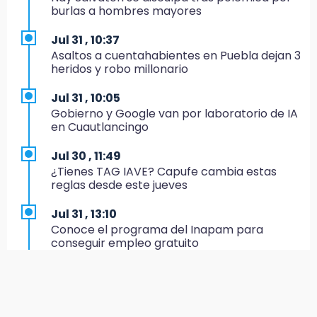
Centro Histórico: recuperan botín
burlas a hombres mayores
22:09
Jul 31 , 10:37
México Sub-20 aplasta a Panamá y sella su
Asaltos a cuentahabientes en Puebla dejan 3
boleto al Mundial 2027
heridos y robo millonario
21:33
Jul 31 , 10:05
Mora vale más que Messi en la Leagues Cup
Gobierno y Google van por laboratorio de IA
en Cuautlancingo
20:45
Se acerca la justicia para Aldo Padilla: Édgar
Jul 30 , 11:49
sería sentenciado en un mes
¿Tienes TAG IAVE? Capufe cambia estas
reglas desde este jueves
20:40
Coleadero repartirá hasta 205 mil pesos en
Jul 31 , 13:10
Puebla
Conoce el programa del Inapam para
conseguir empleo gratuito
20:26
Hombre es asesinado a balazos en el centro
Aug 1 , 14:34
de Tenampulco
Abrirán lugares en la Rosario Castellanos a
rechazados UNAM: Sheinbaum
19:49