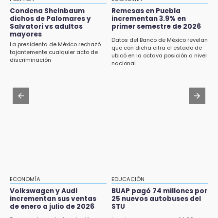
Tetela de Ocampo presume el chile en
nogada más auténtico de la Sierra Norte
Jul 30 , 13:40
Condena Sheinbaum
Remesas en Puebla
dichos de Palomares y
incrementan 3.9% en
Artistas de Izúcar podrán solicitar apoyos de
Salvatori vs adultos
primer semestre de 2026
17:11
hasta 70 mil pesos con Equiparte
mayores
¡México aplasta a Panamá y va por el oro en
Datos del Banco de México revelan
La presidenta de México rechazó
que con dicha cifra el estado de
Santo Domingo 2026!
Jul 30 , 14:45
tajantemente cualquier acto de
ubicó en la octava posición a nivel
discriminación
Concacaf rechaza plan de la FIFA para
nacional
16:57
vender participación de sus torneos
Tramita tu RFC en línea sin salir de casa
mediante el SAT
Jul 31 , 14:22
Robos a cuentahabientes en Puebla, por
16:40
filtraciones desde bancos: SSP
Inauguran la rehabilitación del bajo puente
en Texmelucan
16:26
Reclamo por obras deriva en intercambio
con alcalde de Juan Galindo
ECONOMÍA
EDUCACIÓN
16:24
Volkswagen y Audi
BUAP pagó 74 millones por
incrementan sus ventas
25 nuevos autobuses del
Volkswagen y Audi incrementan sus ventas
de enero a julio de 2026
STU
de enero a julio de 2026