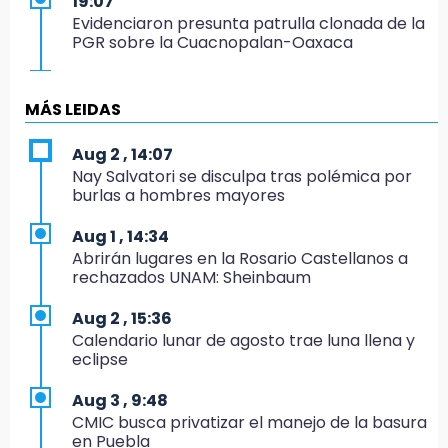
19:07
Evidenciaron presunta patrulla clonada de la
PGR sobre la Cuacnopalan-Oaxaca
19:04
Directora de Orquesta Symphonia UDLAP
MÁS LEIDAS
dirige agrupaciones de talla internacional
Aug 2 , 14:07
18:14
Nay Salvatori se disculpa tras polémica por
EE. UU. Sub-20 avanza a la final de
burlas a hombres mayores
CONCACAF
Aug 1 , 14:34
17:50
Abrirán lugares en la Rosario Castellanos a
Van 17 denuncias por delitos ambientales,
rechazados UNAM: Sheinbaum
pero no hay detenidos por incendios
Aug 2 , 15:36
17:01
Calendario lunar de agosto trae luna llena y
Vecinos de Atlixco-Metepec denuncian
eclipse
inseguridad en caminos alternos por obra
carretera
Aug 3 , 9:48
CMIC busca privatizar el manejo de la basura
16:52
en Puebla