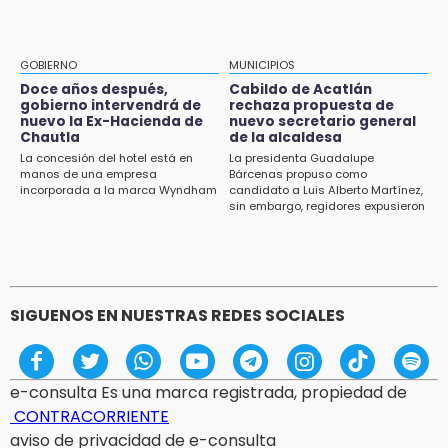
13:54
Falla convocatoria de inconformes de
GOBIERNO
MUNICIPIOS
Acatlán durante gira de Armenta en Chila
Doce años después,
Cabildo de Acatlán
gobierno intervendrá de
rechaza propuesta de
13:48
nuevo la Ex-Hacienda de
nuevo secretario general
Estado de México llevará su cultura al
Chautla
de la alcaldesa
Festival Cervantino 2026
La concesión del hotel está en
La presidenta Guadalupe
manos de una empresa
Bárcenas propuso como
incorporada a la marca Wyndham
candidato a Luis Alberto Martínez,
13:26
sin embargo, regidores expusieron
Ya instalan más de 2 mil luces para fiestas
su inconformidad ya que fue la
patrias en el Centro Histórico
única propuesta
12:55
Aranza López, la poblana que tocó la gloria
SIGUENOS EN NUESTRAS REDES SOCIALES
e-consulta Es una marca registrada, propiedad de
CONTRACORRIENTE
aviso de privacidad de e-consulta