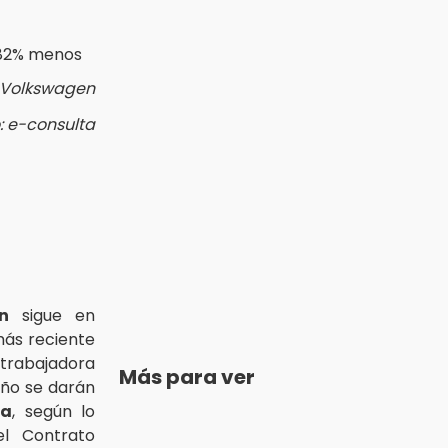
e Volkswagen
: e-consulta
n
sigue en
 más reciente
 trabajadora
Más para ver
año se darán
ía
, según lo
l Contrato