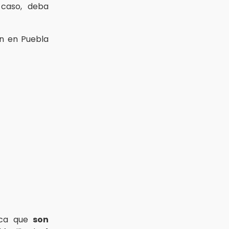
 caso, deba
en en Puebla
ica que
son