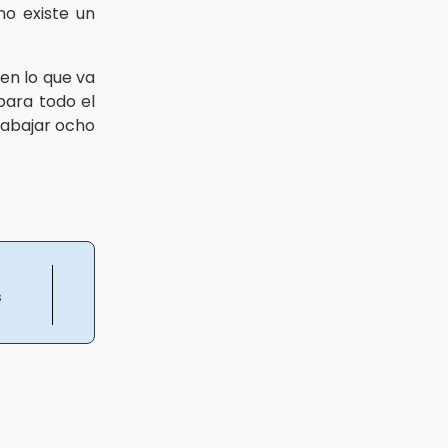
no existe un
en lo que va
ara todo el
rabajar ocho
s