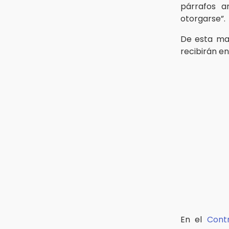
30 mil visitantes en feria
párrafos a
otorgarse”.
15:07
Rastro de Atlixco descarta
De esta man
clembuterol y alerta por
recibirán e
mataderos clandestinos
15:03
Cholula estrena agenda cultural
con siete actividades
En el
Cont