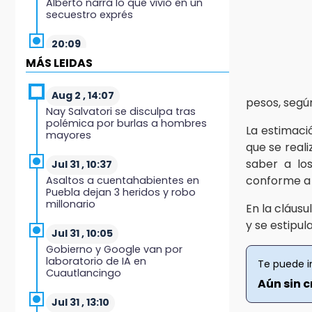
Alberto narra lo que vivió en un
secuestro exprés
20:09
Black Tiger IV hará su
MÁS LEIDAS
presentación en la Arena Puebla
Aug 2 , 14:07
19:54
pesos, según
Nay Salvatori se disculpa tras
Investigación de ASE a Tlatehui y
polémica por burlas a hombres
Cuautle no es politiquería, es por
La estimaci
mayores
posible desfalco al erario
que se reali
saber a los
Jul 31 , 10:37
19:45
conforme a 
Asaltos a cuentahabientes en
Estado invertirá en unidades
Puebla dejan 3 heridos y robo
médicas del IMSS-Bienestar y el
millonario
En la cláusu
SEDIF
y se estipula
Jul 31 , 10:05
19:35
Gobierno y Google van por
De la Vega niega venta de Bravos
laboratorio de IA en
Te puede i
Cuautlancingo
Aún sin c
19:34
Desalojan a dos comerciantes en
Jul 31 , 13:10
Valsequillo por invasión en zona