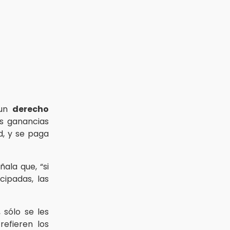
 un
derecho
s ganancias
d, y se paga
ala que, “si
cipadas, las
 sólo se les
efieren los