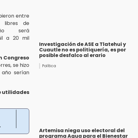
bieron entre
 libres de
año será
l a 20 mil
Investigación de ASE a Tlatehui y
Cuautle no es politiquería, es por
posible desfalco al erario
n Congreso
orres, se hizo
Política
e año serían
 utilidades
.
Artemisa niega uso electoral del
programa Agua para el Bienestar