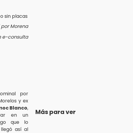
l por Morena
n e-consulta
nominal por
Morelos y ex
oc Blanco
,
Más para ver
ular en un
go que lo
legó así al