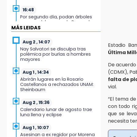
16:48
Por segundo día, podan árboles
en zona del parque de Paseo de
MÁS LEIDAS
San Francisco
16:30
Aug 2 , 14:07
Estadio Ba
Delegado de Bienestar ofrece
Nay Salvatori se disculpa tras
Última Mil
asamblea de Morena en oficinas
polémica por burlas a hombres
de Cohuecan
mayores
De acuerdo 
16:13
(CDMX), Pa
Aug 1 , 14:34
Cabildo de Acatlán rechaza
falta de pl
Abrirán lugares en la Rosario
propuesta de nuevo secretario
Castellanos a rechazados UNAM:
vial.
general de la alcaldesa
Sheinbaum
“El tema d
16:05
Aug 2 , 15:36
con todo rig
Doce años después, gobierno
Calendario lunar de agosto trae
intervendrá de nuevo la Ex-
que se lev
luna llena y eclipse
Hacienda de Chautla
necesita ten
Aug 1 , 10:07
16:01
Asesinan a ex regidor por Morena