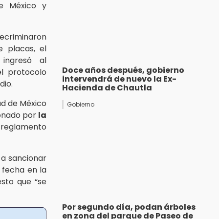
de México y
recriminaron
 placas, el
ingresó al
Doce años después, gobierno
l protocolo
intervendrá de nuevo la Ex-
dio.
Hacienda de Chautla
ad de México
Gobierno
onado por
la
l reglamento
 a sancionar
ó fecha en la
esto que “se
Por segundo día, podan árboles
en zona del parque de Paseo de