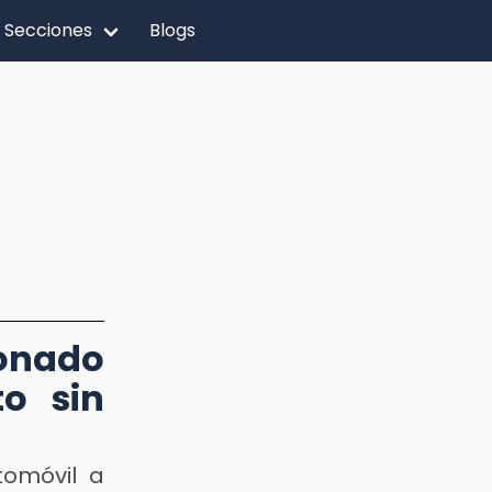
Secciones
Blogs
onado
to sin
tomóvil a