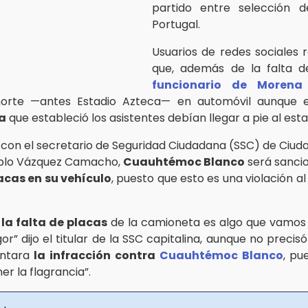
partido entre selección 
Portugal.
Usuarios de redes sociales 
que, además de la falta de
funcionario de Morena
norte —antes Estadio Azteca— en automóvil aunque e
la
que estableció los asistentes debían llegar a pie al esta
con el secretario de Seguridad Ciudadana (SSC) de Ciud
blo Vázquez Camacho,
Cuauhtémoc Blanco
será sanci
acas en su vehículo
, puesto que esto es una violación a
e
la falta de placas
de la camioneta es algo que vamos
or” dijo el titular de la SSC capitalina, aunque no precis
antara
la infracción contra
Cuauhtémoc Blanco
, pu
er la flagrancia”.