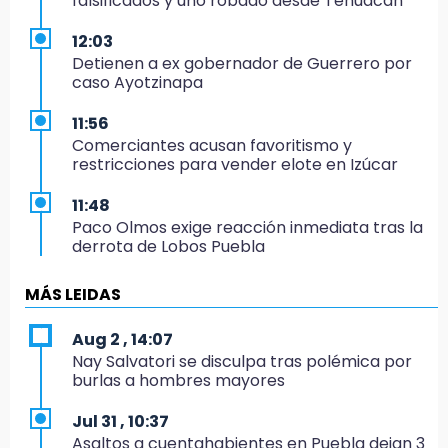
falsificados y uno robado desde Tehuacán
12:03
Detienen a ex gobernador de Guerrero por
caso Ayotzinapa
11:56
Comerciantes acusan favoritismo y
restricciones para vender elote en Izúcar
11:48
Paco Olmos exige reacción inmediata tras la
derrota de Lobos Puebla
11:31
MÁS LEIDAS
Aumentan 400 % denuncias por robo en
transporte público en 6 años
Aug 2 , 14:07
Nay Salvatori se disculpa tras polémica por
11:24
burlas a hombres mayores
Soles no bajará la guardia tras vencer a
Lobos
Jul 31 , 10:37
Asaltos a cuentahabientes en Puebla dejan 3