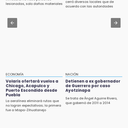
cerró diversos locales que de
lesionadas, solo daños materiales
Hallan sin vida a mujer y sus dos hijos en
Jul 30 , 14:50
acuerdo con las autoridades
vivienda de Huauchinango
permanecían en el abandono
Jueza de Ayotoxco de Guerrero denuncia
violencia laboral y omisiones municipales
19:27
Identifican a dos hermanos asesinados cerca
Jul 31 , 11:55
de la Central de Abastos de Huixcolotla
Denuncian a delegado de Salud por violencia
familiar en Tecamachalco
19:22
Supervisa rectora Lilia Cedillo proceso de
inscripción del nivel superior
19:09
ECONOMÍA
NACIÓN
Checo y Cadillac, en blanco antes del parón
Volaris ofertará vuelos a
Detienen a ex gobernador
Chicago, Acapulco y
de Guerrero por caso
18:14
Puerto Escondido desde
Ayotzinapa
Remesas en Puebla incrementan 3.9% en
Puebla
primer semestre de 2026
Se trata de Ángel Aguirre Rivero,
La aerolínea eliminará rutas que
que gobernó de 2011 a 2014
no logran expectativas; la primera
18:12
fue a Ixtapa-Zihuatanejo
Rayo provoca incendio en un pino al sur de la
ciudad de Atlixco