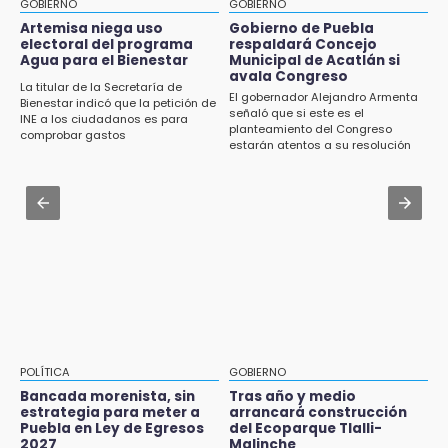
GOBIERNO
GOBIERNO
Jul 31 , 13:46
Artemisa niega uso
Gobierno de Puebla
15:43
electoral del programa
respaldará Concejo
Certifícate como operador de transporte en
Agua para el Bienestar
Municipal de Acatlán si
Investigan presunta reventa de más de 100
Icatep
avala Congreso
lotes en panteón de Tehuacán
La titular de la Secretaría de
El gobernador Alejandro Armenta
Bienestar indicó que la petición de
Jul 31 , 14:02
señaló que si este es el
INE a los ciudadanos es para
15:32
planteamiento del Congreso
Prepárate para lluvias intensas por frente
comprobar gastos
Roban bicicleta en menos de un minuto en
estarán atentos a su resolución
frío en Puebla
plaza de Libres
Jul 31 , 13:35
15:26
El mexicano Karim López firma contrato
Grupo armado asalta gasera en San Andrés
multianual con Memphis Grizzlies
Cholula
15:21
Texmelucan contará con más de 500
cámaras de videovigilancia
15:08
POLÍTICA
GOBIERNO
Huitzilan de Serdán espera hasta 30 mil
Bancada morenista, sin
Tras año y medio
visitantes en feria
estrategia para meter a
arrancará construcción
Puebla en Ley de Egresos
del Ecoparque Tlalli-
2027
Malinche