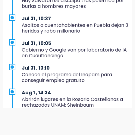
Nay Salvatori se disculpa tras polémica por
Estado invertirá en unidades médicas del
burlas a hombres mayores
IMSS-Bienestar y el SEDIF
Jul 31 , 10:37
19:35
Asaltos a cuentahabientes en Puebla dejan 3
De la Vega niega venta de Bravos
heridos y robo millonario
19:34
Jul 31 , 10:05
Desalojan a dos comerciantes en Valsequillo
Gobierno y Google van por laboratorio de IA
por invasión en zona de Conagua
en Cuautlancingo
19:18
Jul 31 , 13:10
Bancada morenista, sin estrategia para
Conoce el programa del Inapam para
meter a Puebla en Ley de Egresos 2027
conseguir empleo gratuito
18:54
Aug 1 , 14:34
Gobierno rehabilitará el drenaje del Hospital
Abrirán lugares en la Rosario Castellanos a
de Especialidades del Issstep
rechazados UNAM: Sheinbaum
18:49
Jul 31 , 12:59
Sujeto asalta banco en Plaza Dorada tras
Aprovecha las Ferias de Paz con consultas
amenazar con supuesto explosivo
médicas gratis en Puebla