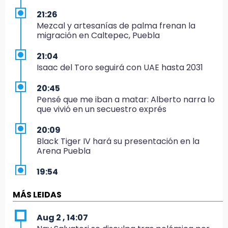
21:26
Mezcal y artesanías de palma frenan la
migración en Caltepec, Puebla
21:04
Isaac del Toro seguirá con UAE hasta 2031
20:45
Pensé que me iban a matar: Alberto narra lo
que vivió en un secuestro exprés
20:09
Black Tiger IV hará su presentación en la
Arena Puebla
19:54
Investigación de ASE a Tlatehui y Cuautle no
es politiquería, es por posible desfalco al
MÁS LEIDAS
erario
Aug 2 , 14:07
19:45