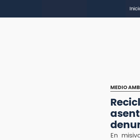
Inici
MEDIO AMB
Reci
asen
denu
En misiv