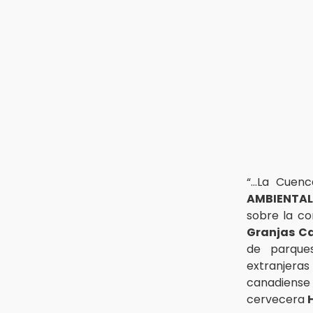
13:26
Ya instalan más de 2 mil luces
para fiestas patrias en el Centro
Histórico
12:55
Aranza López, la poblana que tocó
la gloria
“…La Cuenc
AMBIENTAL
sobre la co
Granjas Ca
de parque
extranjera
canadiens
cervecera