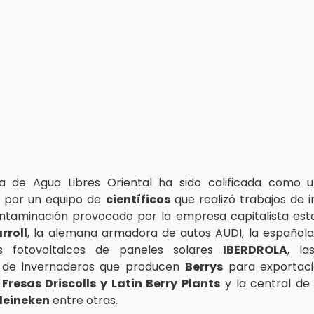
a de Agua Libres Oriental ha sido calificada como
por un equipo de
científicos
que realizó trabajos de i
ntaminación provocado por la empresa capitalista es
rroll
, la alemana armadora de autos AUDI, la española
s fotovoltaicos de paneles solares
IBERDROLA
, la
s de invernaderos que producen
Berrys
para exportac
e
Fresas Driscolls y Latin Berry Plants
y la central de
Heineken
entre otras.