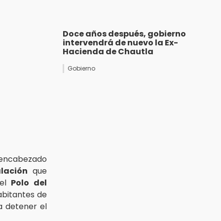
Doce años después, gobierno
intervendrá de nuevo la Ex-
Hacienda de Chautla
Gobierno
o encabezado
alación
que
 el
Polo del
habitantes de
 detener el