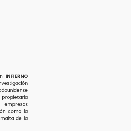
 un
INFIERNO
nvestigación
tadounidense
 propietaria
s empresas
ión como la
 malta de la