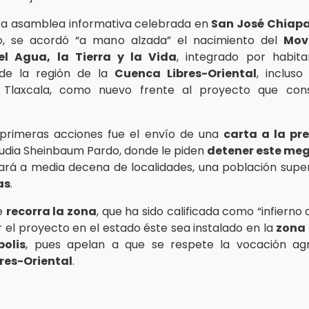
ra asamblea informativa celebrada en
San José Chiap
, se acordó “a mano alzada” el nacimiento del
Mov
l Agua, la Tierra y la Vida
, integrado por habita
 de la región de la
Cuenca Libres-Oriental
, incluso
e Tlaxcala, como nuevo frente al proyecto que con
 primeras acciones fue el envío de una
carta a la pr
audia Sheinbaum Pardo, donde le piden
detener este me
rá a media decena de localidades, una población super
as
.
ue
recorra la zona
, que ha sido calificada como “infierno
r el proyecto en el estado éste sea instalado en la
zona 
olis
, pues apelan a que se respete la vocación agr
res-Oriental
.