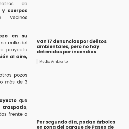
etros de
 y cuerpos
n vecinos
ozo en su
Van 17 denuncias por delitos
ma calle del
ambientales, pero no hay
te proyecto
detenidos por incendios
ón al aire,
Medio Ambiente
 otros pozos
oco más de 3
royecto
que
 traspatio
,
dos frente a
Por segundo día, podan árboles
en zona del parque de Paseo de