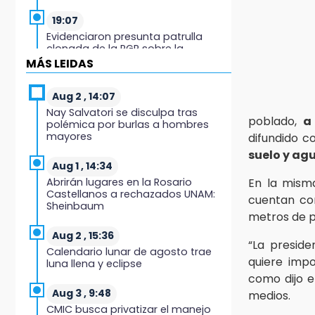
19:07
Evidenciaron presunta patrulla
clonada de la PGR sobre la
Cuacnopalan-Oaxaca
MÁS LEIDAS
19:04
Aug 2 , 14:07
Directora de Orquesta Symphonia
Nay Salvatori se disculpa tras
UDLAP dirige agrupaciones de talla
poblado,
a
polémica por burlas a hombres
internacional
mayores
difundido c
suelo y ag
18:14
Aug 1 , 14:34
EE. UU. Sub-20 avanza a la final de
Abrirán lugares en la Rosario
En la misma
CONCACAF
Castellanos a rechazados UNAM:
cuentan c
Sheinbaum
metros de p
17:50
Van 17 denuncias por delitos
Aug 2 , 15:36
“La presid
ambientales, pero no hay
Calendario lunar de agosto trae
detenidos por incendios
quiere imp
luna llena y eclipse
como dijo 
17:01
Aug 3 , 9:48
medios.
Vecinos de Atlixco-Metepec
CMIC busca privatizar el manejo
denuncian inseguridad en