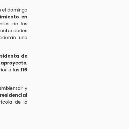
a
el domingo
imiento en
ntes de los
 autoridades
sideran una
esidenta de
gaproyecto
,
ior a las
116
 ambiental” y
residencial
ícola de la