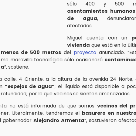
sólo 400 y 500 m
asentamientos humanos
de agua
, denunciaro
afectados.
Miguel cuenta con un
p
vivienda
que está en la últi
 menos de 500 metros
del
proyecto
anunciado. “Es
omo maravilla tecnológica sólo ocasionará
contaminaci
ua
”, sostiene.
 calle, 4 Oriente, a la altura de la avenida 24 Norte,
on
“espejos de agua”
; el líquido está disponible a p
rofundidad, por lo que vecinos se sienten amenazados.
enta no está informada de que somos
vecinos del p
oner. Literalmente, tendremos el
basurero en nuestro
el gobernador
Alejandro Armenta
”, sostuvieron afecta