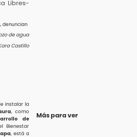
a Libres-
pozo de agua
Kara Castillo
 instalar la
sura
, como
Más para ver
arrollo de
l Bienestar
iapa
, está a