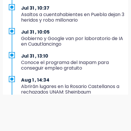
Agua para el Bienestar
Jul 31 , 10:37
Asaltos a cuentahabientes en Puebla dejan 3
15:57
heridos y robo millonario
Texmelucan abren convocatoria de Huertos
de Traspatio para grupos vulnerables
Jul 31 , 10:05
Gobierno y Google van por laboratorio de IA
15:43
en Cuautlancingo
Investigan presunta reventa de más de 100
lotes en panteón de Tehuacán
Jul 31 , 13:10
Conoce el programa del Inapam para
15:32
conseguir empleo gratuito
Roban bicicleta en menos de un minuto en
plaza de Libres
Aug 1 , 14:34
Abrirán lugares en la Rosario Castellanos a
15:26
rechazados UNAM: Sheinbaum
Grupo armado asalta gasera en San Andrés
Cholula
Jul 31 , 12:59
Aprovecha las Ferias de Paz con consultas
15:21
médicas gratis en Puebla
Texmelucan contará con más de 500
cámaras de videovigilancia
Aug 2 , 15:36