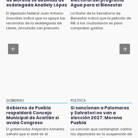
de Morena se deslinda de
electoral del programa
¿Se va? Real Madrid anunció que no igualaran
exdelegada Anallely López
Agua para el Bienestar
14:31
el precio por Vinícius Jr.
El diputado federal Juan Antonio
La titular de la Secretaría de
Regístrate en el Programa de Apoyo al
González indicó que no apoya los
Bienestar indicó que la petición de
Empleo en Puebla
Jul 31 , 13:35
recorridos de la exdelegada de
INE a los ciudadanos es para
Libres, vinculada con presunto
comprobar gastos
El mexicano Karim López firma contrato
14:30
líder delictivo
multianual con Memphis Grizzlies
Presentan las 10 primeras conclusiones
sobre el fracking en México
Jul 31 , 13:46
Certifícate como operador de transporte en
14:29
Icatep
Feria Patronal invita a vivir diez días de
tradición
14:29
Acatlán: regidora llama a diputados a actuar
con justicia e imparcialidad
GOBIERNO
POLÍTICA
Gobierno de Puebla
Si sancionan a Palomares
14:21
respaldará Concejo
y Salvatori no van a
SICT descarta ampliación de la carretera
Municipal de Acatlán si
elección 2027: Morena
Izúcar de Matamoros-Amayuca en 2026
avala Congreso
Puebla
El gobernador Alejandro Armenta
La sanción que contemplan contra
13:43
señaló que si este es el
las diputadas es la suspensión de