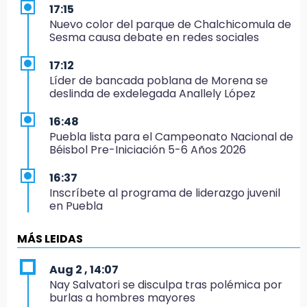
17:15
Nuevo color del parque de Chalchicomula de
Sesma causa debate en redes sociales
17:12
Líder de bancada poblana de Morena se
deslinda de exdelegada Anallely López
16:48
Puebla lista para el Campeonato Nacional de
Béisbol Pre-Iniciación 5-6 Años 2026
16:37
Inscríbete al programa de liderazgo juvenil
en Puebla
16:31
MÁS LEIDAS
Tras año y medio arrancará construcción del
Ecoparque Tlalli-Malinche
Aug 2 , 14:07
Nay Salvatori se disculpa tras polémica por
16:01
burlas a hombres mayores
Artemisa niega uso electoral del programa