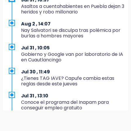
20:26
Asaltos a cuentahabientes en Puebla dejan 3
Hombre es asesinado a balazos en el centro
heridos y robo millonario
de Tenampulco
Aug 2 , 14:07
19:49
Nay Salvatori se disculpa tras polémica por
BUAP pagó 74 millones por 25 nuevos
burlas a hombres mayores
autobuses del STU
Jul 31 , 10:05
19:33
Gobierno y Google van por laboratorio de IA
Hallan sin vida a mujer y sus dos hijos en
en Cuautlancingo
vivienda de Huauchinango
Jul 30 , 11:49
19:27
¿Tienes TAG IAVE? Capufe cambia estas
Identifican a dos hermanos asesinados cerca
reglas desde este jueves
de la Central de Abastos de Huixcolotla
Jul 31 , 13:10
19:22
Conoce el programa del Inapam para
Supervisa rectora Lilia Cedillo proceso de
conseguir empleo gratuito
inscripción del nivel superior
Aug 1 , 14:34
19:09
Abrirán lugares en la Rosario Castellanos a
Checo y Cadillac, en blanco antes del parón