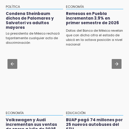
con alcalde de Juan Galindo
Oreo edición BTS en Puebla
POLÍTICA
ECONOMÍA
16:24
Jul 30 , 13:40
Condena Sheinbaum
Remesas en Puebla
Volkswagen y Audi incrementan sus ventas
dichos de Palomares y
incrementan 3.9% en
Artistas de Izúcar podrán solicitar apoyos de
Salvatori vs adultos
primer semestre de 2026
de enero a julio de 2026
hasta 70 mil pesos con Equiparte
mayores
Datos del Banco de México revelan
La presidenta de México rechazó
16:19
que con dicha cifra el estado de
Jul 30 , 14:45
tajantemente cualquier acto de
ubicó en la octava posición a nivel
FIFA niega pacto por la final del Mundial 2030
discriminación
Concacaf rechaza plan de la FIFA para
nacional
vender participación de sus torneos
15:53
Examen de control UNAM 2026 se aplicará
Jul 31 , 14:22
en 4 sedes en agosto
Robos a cuentahabientes en Puebla, por
filtraciones desde bancos: SSP
15:43
Omar Muñoz pide responsabilidad a
diputadas en sus declaraciones públicas
15:22
Tehuacán: Buscan devolver 10 mil placas y
licencias retenidas durante 15 años
ECONOMÍA
EDUCACIÓN
Volkswagen y Audi
BUAP pagó 74 millones por
15:13
incrementan sus ventas
25 nuevos autobuses del