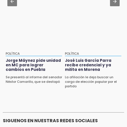
Aug 3 , 18:05
Gobierno busca nuevos vuelos para
aeropuerto; 4 de los 12 nuevos peligran
POLÍTICA
POLÍTICA
Jorge Máynez pide unidad
José Luis García Parra
en MC para lograr
recibe credencial y ya
cambios en Puebla
milita en Morena
Se presentó al informe del senador
La afiliación le deja buscar un
Néstor Camarillo, que se destapó
cargo de elección popular por el
partido
SIGUENOS EN NUESTRAS REDES SOCIALES