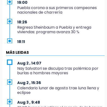
19:00
Puebla corona a sus primeros campeones
nacionales de charrería
18:26
Regresa Sheinbaum a Puebla y entrega
viviendas: programa avanza 30 %
18:11
México hace historia: tricampeón de
Centroamericanos
MÁS LEIDAS
17:24
Aug 2 , 14:07
El Quintalero: la panadería de Izúcar que
Nay Salvatori se disculpa tras polémica por
elabora pan de conejo para Santo Domingo
burlas a hombres mayores
17:20
Aug 2 , 15:36
Conductora se estampa contra vivienda y
Calendario lunar de agosto trae luna llena y
mata a trabajador en Tehuacán
eclipse
17:18
Aug 3 , 9:48
Advierten sanciones por estacionarse en