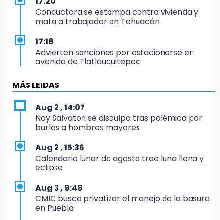
17:20
Conductora se estampa contra vivienda y
mata a trabajador en Tehuacán
17:18
Advierten sanciones por estacionarse en
avenida de Tlatlauquitepec
17:15
MÁS LEIDAS
Profeco suspende Cimera Gym Club en
Cholula tras detectar cinco irregularidades
Aug 2 , 14:07
Nay Salvatori se disculpa tras polémica por
16:51
burlas a hombres mayores
Recuperan espacios deportivos en La
Libertad
Aug 2 , 15:36
Calendario lunar de agosto trae luna llena y
16:45
eclipse
Sheinbaum entrega tarjetas de Pensión
Mujeres Bienestar en Naucalpan
Aug 3 , 9:48
CMIC busca privatizar el manejo de la basura
14:45
en Puebla
Ejecutan a dos hombres dentro de un