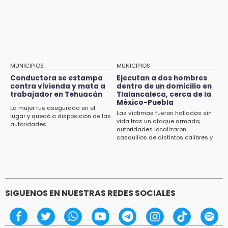
Identifican a dos víctimas de fatal volcadura
en barranco de Pantepec
MUNICIPIOS
MUNICIPIOS
Conductora se estampa
Ejecutan a dos hombres
contra vivienda y mata a
dentro de un domicilio en
trabajador en Tehuacán
Tlalancaleca, cerca de la
México-Puebla
La mujer fue asegurada en el
Las víctimas fueron halladas sin
lugar y quedó a disposición de las
vida tras un ataque armado;
autoridades
autoridades localizaron
casquillos de distintos calibres y
un vehículo con reporte de robo
SIGUENOS EN NUESTRAS REDES SOCIALES