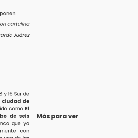
on cartulina
cardo Juárez
8 y 16 Sur de
a
ciudad de
ocido como
El
Más para ver
ibo de seis
inco que ya
amente con