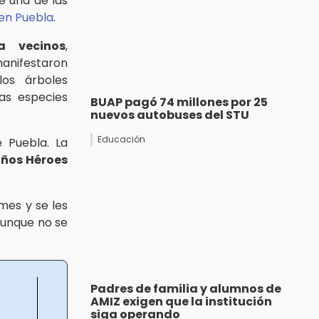
e una de las
en Puebla
.
a vecinos
,
anifestaron
os árboles
as especies
BUAP pagó 74 millones por 25
nuevos autobuses del STU
Educación
 Puebla. La
iños Héroes
mes y se les
aunque no se
Padres de familia y alumnos de
AMIZ exigen que la institución
siga operando