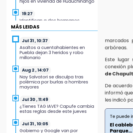
hijos en vivienda de Huauchinango
19:27
Identifican a dos hermanos
asesinados cerca de la Central de
MÁS LEIDAS
Abastos de Huixcolotla
marcados p
Jul 31 , 10:37
19:22
arbóreas.
Asaltos a cuentahabientes en
Supervisa rectora Lilia Cedillo
Puebla dejan 3 heridos y robo
proceso de inscripción del nivel
millonario
Este lugar
superior
conexión pl
Aug 2 , 14:07
19:09
de Chapul
Nay Salvatori se disculpa tras
Checo y Cadillac, en blanco antes
polémica por burlas a hombres
del parón
De acuerdo 
mayores
informó que
19:00
les indicó p
Jul 30 , 11:49
SSP pagará 63 millones por
¿Tienes TAG IAVE? Capufe cambia
mantenimiento a cámaras y
estas reglas desde este jueves
luminaria del Periférico
Te puede i
Jul 31 , 10:05
El cable
18:14
Parque...
Gobierno y Google van por
Remesas en Puebla incrementan