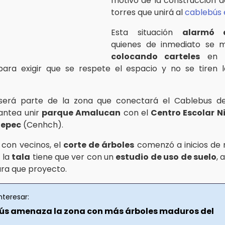
motivo de la construcción d
torres que unirá al
cablebús 
Esta situación
alarmó 
quienes de inmediato se m
colocando carteles
en l
ara exigir que se respete el espacio y no se tiren l
 será parte de la zona que conectará el Cablebus de
antea unir
parque Amalucan
con el
Centro Escolar N
tepec
(Cenhch).
con vecinos, el
corte de árboles
comenzó a inicios de 
 la
tala
tiene que ver con un
estudio de uso de suelo
, 
ara que proyecto.
nteresar:
bús amenaza la zona con más árboles maduros del