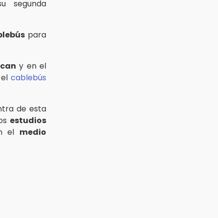
su segunda
blebús
para
ucan
y en el
 el
cablebús
ntra de esta
los
estudios
n el
medio