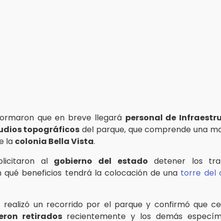
formaron que en breve llegará
personal de Infraestr
udios topográficos
del parque, que comprende una ma
e la
colonia Bella Vista
.
olicitaron al
gobierno del estado
detener los tra
 qué beneficios tendrá la colocación de una
torre del
a
realizó un recorrido por el parque y confirmó que 
ueron retirados
recientemente y los demás especí