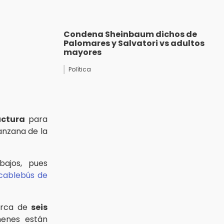
Condena Sheinbaum dichos de
Palomares y Salvatori vs adultos
mayores
Política
uctura
para
nzana de la
bajos, pues
 cablebús de
cerca de
seis
menes están