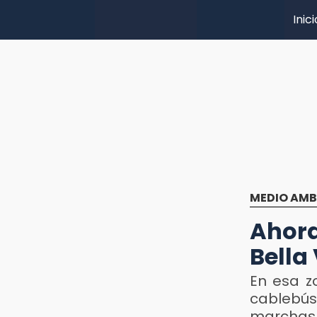
Inici
MEDIO AMB
Ahora
Bella
En esa z
cablebús
marchas