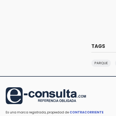
14:33
Boa mazacuata aparece en
Ayotoxco; llaman a protegerla
14:32
Se incendia subestación
abandonada de Telmex en San
Aparicio
TAGS
PARQUE
Es una marca registrada, propiedad de
CONTRACORRIENTE