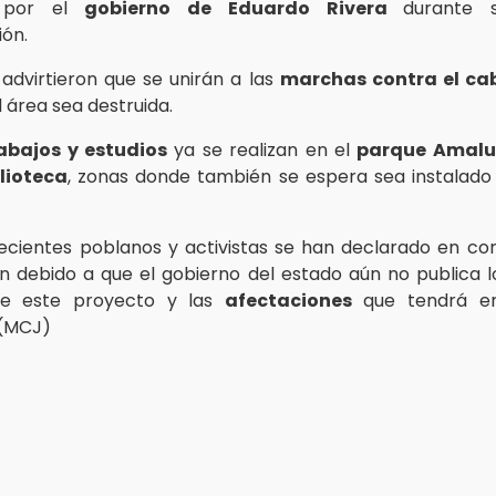
s por el
gobierno de Eduardo Rivera
durante 
ión.
 advirtieron que se unirán a las
marchas contra el ca
l área sea destruida.
abajos y estudios
ya se realizan en el
parque Amal
lioteca
, zonas donde también se espera sea instalado
ecientes poblanos y activistas se han declarado en co
n debido a que el gobierno del estado aún no publica 
 este proyecto y las
afectaciones
que tendrá e
 (MCJ)