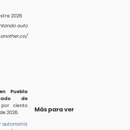
intando auto
.another.co/
en Puebla
cado de
por ciento
Más para ver
de 2026.
r automotriz