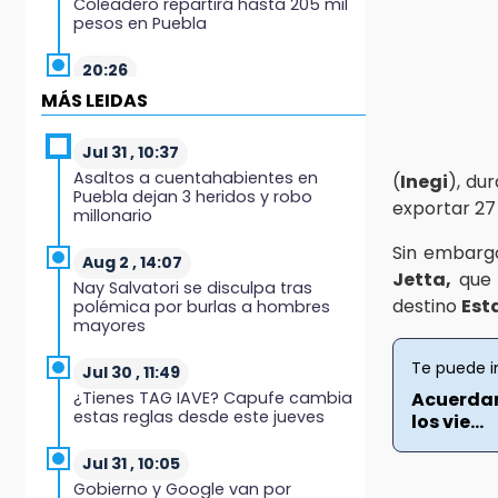
Coleadero repartirá hasta 205 mil
pesos en Puebla
20:26
Hombre es asesinado a balazos
MÁS LEIDAS
en el centro de Tenampulco
Jul 31 , 10:37
19:49
Asaltos a cuentahabientes en
(
Inegi
), du
BUAP pagó 74 millones por 25
Puebla dejan 3 heridos y robo
nuevos autobuses del STU
exportar 27 
millonario
Sin embargo
19:33
Aug 2 , 14:07
Hallan sin vida a mujer y sus dos
Jetta,
que 
Nay Salvatori se disculpa tras
hijos en vivienda de Huauchinango
destino
Est
polémica por burlas a hombres
mayores
19:27
Te puede i
Identifican a dos hermanos
Jul 30 , 11:49
asesinados cerca de la Central de
¿Tienes TAG IAVE? Capufe cambia
Acuerdan
Abastos de Huixcolotla
estas reglas desde este jueves
los vie...
19:22
Jul 31 , 10:05
Supervisa rectora Lilia Cedillo
Gobierno y Google van por
proceso de inscripción del nivel