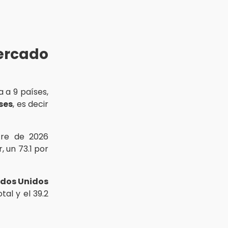
ercado
 a 9 países,
ses
, es decir
tre de 2026
, un 73.1 por
dos Unidos
tal y el 39.2