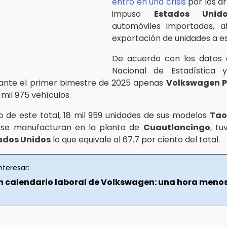
entró en una crisis
por los a
impuso
Estados Unido
automóviles importados, a
exportación de unidades a es
De acuerdo con los datos d
Nacional de Estadística 
rante el primer bimestre de 2025 apenas
Volkswagen P
mil 975 vehículos.
 de este total, 18 mil 959 unidades de sus modelos
Tao
se manufacturan en la planta de
Cuautlancingo
, t
ados Unidos
lo que equivale al 67.7 por ciento del total.
nteresar:
 calendario laboral de Volkswagen: una hora meno