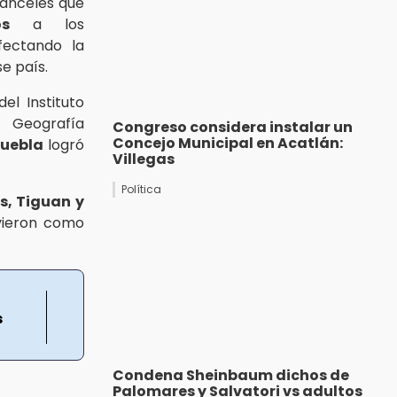
ranceles que
s
a los
fectando la
e país.
el Instituto
y Geografía
Congreso considera instalar un
Concejo Municipal en Acatlán:
uebla
logró
Villegas
Política
s, Tiguan y
uvieron como
s
Condena Sheinbaum dichos de
Palomares y Salvatori vs adultos