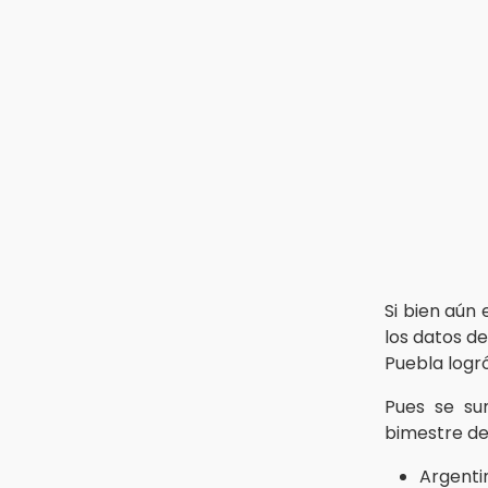
15:12
Puebla vibrará con una noche de
fútbol, béisbol y basquetbol
14:54
Padres denuncian presunto
hallazgo de droga en
telesecundaria de Chicontla
Si bien aún
los datos de
Puebla logr
Pues se su
bimestre d
Argenti