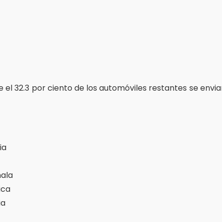
 el 32.3 por ciento de los automóviles restantes se envi
ia
ala
ica
ia