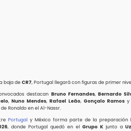
la baja de
CR7
, Portugal llegará con figuras de primer nive
convocados destacan
Bruno Fernandes
,
Bernardo Sil
elo
,
Nuno Mendes
,
Rafael Leão
,
Gonçalo Ramos
e Ronaldo en el Al-Nassr.
ntre
Portugal
y México forma parte de la preparación l
026
, donde Portugal quedó en el
Grupo K
junto a
Uz