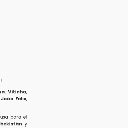
l.
va
,
Vitinha
,
y
João Félix
,
usa para el
bekistán
y