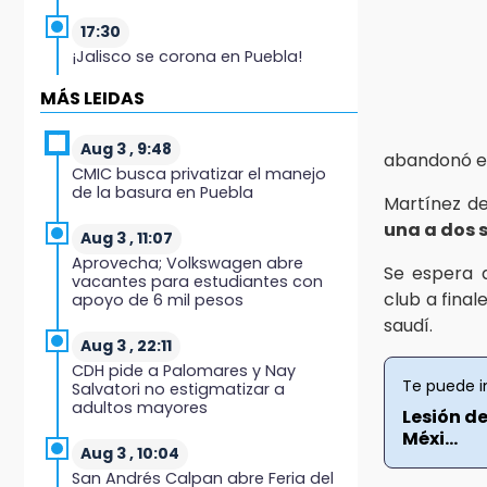
17:30
¡Jalisco se corona en Puebla!
MÁS LEIDAS
16:57
Los Voladores de Papantla
vuelven a Izúcar y cierran festejos
Aug 3 , 9:48
abandonó e
de Santo Domingo
CMIC busca privatizar el manejo
de la basura en Puebla
Martínez de
16:50
una a dos
México va por el oro y el boleto
Aug 3 , 11:07
olímpico en Flag Football
Aprovecha; Volkswagen abre
Se espera q
vacantes para estudiantes con
club a fina
16:34
apoyo de 6 mil pesos
Memes y críticas surten efecto;
saudí.
modifican colores del parque en
Aug 3 , 22:11
Chalchicomula
CDH pide a Palomares y Nay
Te puede i
Salvatori no estigmatizar a
16:00
adultos mayores
Lesión d
MC reorganiza su estructura en
Méxi...
Atlixco y nombra a Julio Águila
Aug 3 , 10:04
dirigente
San Andrés Calpan abre Feria del