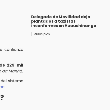
Delegado de Movilidad deja
plantados a taxistas
inconformes en Huauchinango
Municipios
u confianza
de 229 mil
o da Manhã
.
 del sistema
ca
.
r?