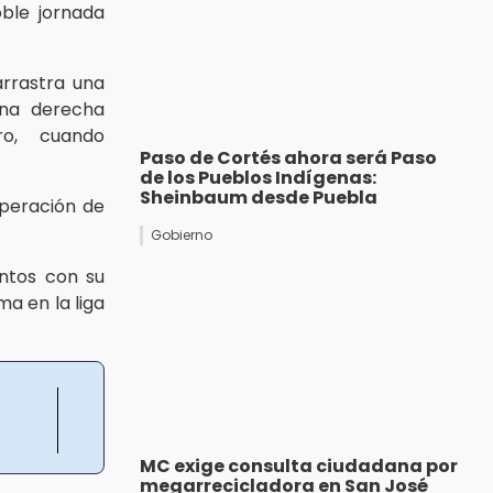
ble jornada
rrastra una
rna derecha
o, cuando
Paso de Cortés ahora será Paso
de los Pueblos Indígenas:
Sheinbaum desde Puebla
peración de
Gobierno
entos con su
ma en la liga
MC exige consulta ciudadana por
megarrecicladora en San José