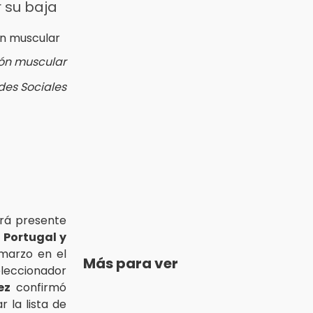
r su baja
ión muscular
des Sociales
rá presente
e
Portugal y
marzo en el
Más para ver
eccionador
ez
confirmó
r la lista de