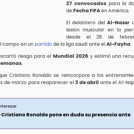
27 convocados
para la do
de
Fecha FIFA
en América.
El delantero del
Al-Nassr
a
lesión muscular en la pie
desde el 28 de febrer
l campo en un
partido
de la liga saudí ante el
Al-Fayha
.
scartó riesgo para el
Mundial 2026
y estimó una recu
 semanas
.
ue Cristiano Ronaldo se reincorpore a los entrenami
les de marzo para reaparecer el
3 de abril
ante el Al-Naj
nteresar:
e Cristiano Ronaldo pone en duda su presencia ante