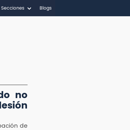
Secciones
Blogs
ldo no
esión
pación de