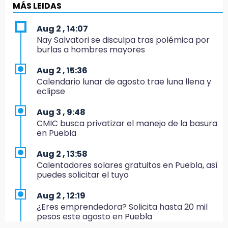
El Quintalero: la panadería de Izúcar que
MÁS LEIDAS
elabora pan de conejo para Santo Domingo
Aug 2 , 14:07
17:20
Nay Salvatori se disculpa tras polémica por
Conductora se estampa contra vivienda y
burlas a hombres mayores
mata a trabajador en Tehuacán
Aug 2 , 15:36
17:18
Calendario lunar de agosto trae luna llena y
Advierten sanciones por estacionarse en
eclipse
avenida de Tlatlauquitepec
Aug 3 , 9:48
17:15
CMIC busca privatizar el manejo de la basura
Profeco suspende Cimera Gym Club en
en Puebla
Cholula tras detectar cinco irregularidades
Aug 2 , 13:58
16:51
Calentadores solares gratuitos en Puebla, así
Recuperan espacios deportivos en La
puedes solicitar el tuyo
Libertad
Aug 2 , 12:19
16:45
¿Eres emprendedora? Solicita hasta 20 mil
Sheinbaum entrega tarjetas de Pensión
pesos este agosto en Puebla
Mujeres Bienestar en Naucalpan