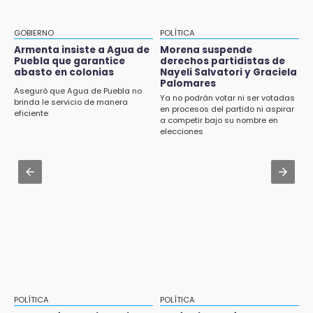
8:21
Aug 2 , 12:04
¡México vuelve a los Olímpicos!
Gas LP baja en Puebla, aprovecha el precio
GOBIERNO
POLÍTICA
esta semana
Armenta insiste a Agua de
Morena suspende
21:25
Puebla que garantice
derechos partidistas de
México se queda con la plata
abasto en colonias
Nayeli Salvatori y Graciela
Aug 2 , 14:06
Palomares
Identifican a dos víctimas de fatal volcadura
Aseguró que Agua de Puebla no
Ya no podrán votar ni ser votadas
en barranco de Pantepec
brinda le servicio de manera
en procesos del partido ni aspirar
eficiente
a competir bajo su nombre en
Aug 2 , 11:35
elecciones
Patrulla de Santa Isabel Cholula choca
contra puente en la Puebla-Atlixco
Aug 3 , 18:05
Gobierno busca nuevos vuelos para
aeropuerto; 4 de los 12 nuevos peligran
POLÍTICA
POLÍTICA