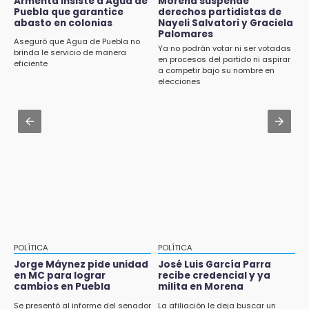
Armenta insiste a Agua de
Morena suspende
8:21
Puebla que garantice
derechos partidistas de
¡México vuelve a los Olímpicos!
abasto en colonias
Nayeli Salvatori y Graciela
Aug 2 , 10:42
Palomares
Cartonería da vida a la gastronomía en
Aseguró que Agua de Puebla no
Ya no podrán votar ni ser votadas
desfile de mojigangas de Atlixco 2026
brinda le servicio de manera
en procesos del partido ni aspirar
eficiente
a competir bajo su nombre en
Aug 3 , 18:05
elecciones
Gobierno busca nuevos vuelos para
aeropuerto; 4 de los 12 nuevos peligran
Aug 2 , 12:04
Gas LP baja en Puebla, aprovecha el precio
esta semana
POLÍTICA
POLÍTICA
Jorge Máynez pide unidad
José Luis García Parra
en MC para lograr
recibe credencial y ya
cambios en Puebla
milita en Morena
Se presentó al informe del senador
La afiliación le deja buscar un