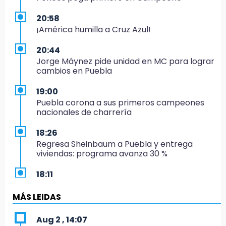
20:58
¡América humilla a Cruz Azul!
20:44
Jorge Máynez pide unidad en MC para lograr
cambios en Puebla
19:00
Puebla corona a sus primeros campeones
nacionales de charrería
18:26
Regresa Sheinbaum a Puebla y entrega
viviendas: programa avanza 30 %
18:11
México hace historia: tricampeón de
Centroamericanos
MÁS LEIDAS
17:24
Aug 2 , 14:07