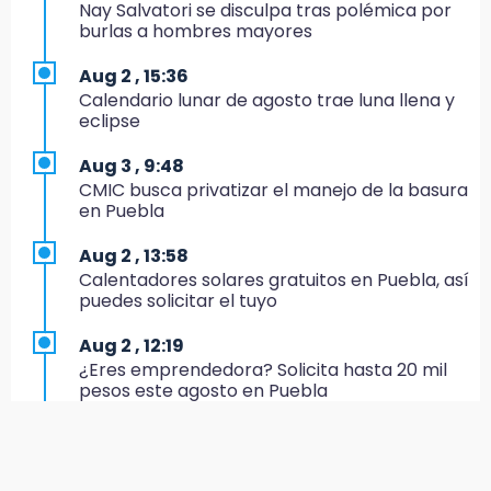
El Quintalero: la panadería de Izúcar que
Nay Salvatori se disculpa tras polémica por
elabora pan de conejo para Santo Domingo
burlas a hombres mayores
17:20
Aug 2 , 15:36
Conductora se estampa contra vivienda y
Calendario lunar de agosto trae luna llena y
mata a trabajador en Tehuacán
eclipse
17:18
Aug 3 , 9:48
Advierten sanciones por estacionarse en
CMIC busca privatizar el manejo de la basura
avenida de Tlatlauquitepec
en Puebla
17:15
Aug 2 , 13:58
Profeco suspende Cimera Gym Club en
Calentadores solares gratuitos en Puebla, así
Cholula tras detectar cinco irregularidades
puedes solicitar el tuyo
16:51
Aug 2 , 12:19
Recuperan espacios deportivos en La
¿Eres emprendedora? Solicita hasta 20 mil
Libertad
pesos este agosto en Puebla
16:45
Aug 2 , 12:34
Sheinbaum entrega tarjetas de Pensión
Alumnos de la AMIZ Puebla son forzados a
Mujeres Bienestar en Naucalpan
reproducir violencias: activista