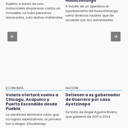
autobuses del STU
Huauchinango
ITSA adjudica contrato por 106 mil pesos
Sujetos a bordo de una
A través de un operativo el
para insumos de limpieza
motocicleta dispararon contra un
ayuntamiento de Huauchinango
19:33
inmueble; no hubo personas
cerró diversos locales que de
lesionadas, solo daños materiales
Hallan sin vida a mujer y sus dos hijos en
Jul 30 , 14:50
acuerdo con las autoridades
vivienda de Huauchinango
permanecían en el abandono
Jueza de Ayotoxco de Guerrero denuncia
violencia laboral y omisiones municipales
19:27
Identifican a dos hermanos asesinados cerca
Jul 31 , 11:55
de la Central de Abastos de Huixcolotla
Denuncian a delegado de Salud por violencia
familiar en Tecamachalco
19:22
Supervisa rectora Lilia Cedillo proceso de
inscripción del nivel superior
19:09
ECONOMÍA
NACIÓN
Checo y Cadillac, en blanco antes del parón
Volaris ofertará vuelos a
Detienen a ex gobernador
Chicago, Acapulco y
de Guerrero por caso
18:14
Puerto Escondido desde
Ayotzinapa
Remesas en Puebla incrementan 3.9% en
Puebla
primer semestre de 2026
Se trata de Ángel Aguirre Rivero,
La aerolínea eliminará rutas que
que gobernó de 2011 a 2014
no logran expectativas; la primera
18:12
fue a Ixtapa-Zihuatanejo