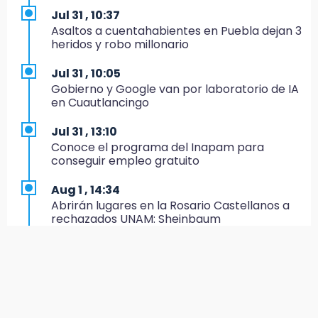
Lobos
Jul 31 , 10:37
Asaltos a cuentahabientes en Puebla dejan 3
11:21
heridos y robo millonario
Clausuran 51 locales abandonados del
Mercado Municipal de Huauchinango
Jul 31 , 10:05
Gobierno y Google van por laboratorio de IA
11:03
en Cuautlancingo
Ataque a balazos contra vivienda alarma a
vecinos de Izúcar de Matamoros
Jul 31 , 13:10
Conoce el programa del Inapam para
10:41
conseguir empleo gratuito
Sequía y robo de elotes agravan crisis de
productores en Valle de Serdán
Aug 1 , 14:34
Abrirán lugares en la Rosario Castellanos a
10:15
rechazados UNAM: Sheinbaum
Volaris ofertará vuelos a Chicago, Acapulco y
Puerto Escondido desde Puebla
Jul 31 , 12:59
Aprovecha las Ferias de Paz con consultas
9:49
médicas gratis en Puebla
Patrulla de Texmelucan cae a barranca en
San Rafael Tlanalapan
Aug 2 , 15:36