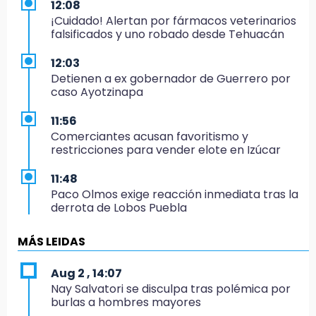
12:08
¡Cuidado! Alertan por fármacos veterinarios
falsificados y uno robado desde Tehuacán
12:03
Detienen a ex gobernador de Guerrero por
caso Ayotzinapa
11:56
Comerciantes acusan favoritismo y
restricciones para vender elote en Izúcar
11:48
Paco Olmos exige reacción inmediata tras la
derrota de Lobos Puebla
11:31
MÁS LEIDAS
Aumentan 400 % denuncias por robo en
transporte público en 6 años
Aug 2 , 14:07
Nay Salvatori se disculpa tras polémica por
11:24
burlas a hombres mayores
Soles no bajará la guardia tras vencer a