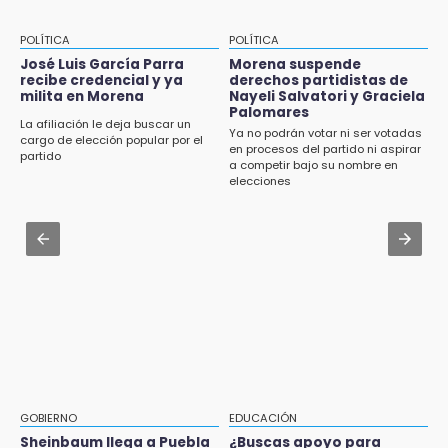
Evidenciaron presunta patrulla clonada de la
Aug 3 , 22:11
PGR sobre la Cuacnopalan-Oaxaca
CDH pide a Palomares y Nay Salvatori no
POLÍTICA
POLÍTICA
estigmatizar a adultos mayores
José Luis García Parra
Morena suspende
19:04
recibe credencial y ya
derechos partidistas de
Directora de Orquesta Symphonia UDLAP
milita en Morena
Nayeli Salvatori y Graciela
Aug 2 , 12:04
dirige agrupaciones de talla internacional
Palomares
Gas LP baja en Puebla, aprovecha el precio
La afiliación le deja buscar un
Ya no podrán votar ni ser votadas
esta semana
cargo de elección popular por el
en procesos del partido ni aspirar
18:14
partido
a competir bajo su nombre en
EE. UU. Sub-20 avanza a la final de
Aug 2 , 15:46
elecciones
CONCACAF
Mujeres de Coapan celebran su cultura en la
Carrera de la Tortilla
17:50
Van 17 denuncias por delitos ambientales,
Aug 2 , 14:06
pero no hay detenidos por incendios
Identifican a dos víctimas de fatal volcadura
en barranco de Pantepec
GOBIERNO
EDUCACIÓN
Sheinbaum llega a Puebla
¿Buscas apoyo para