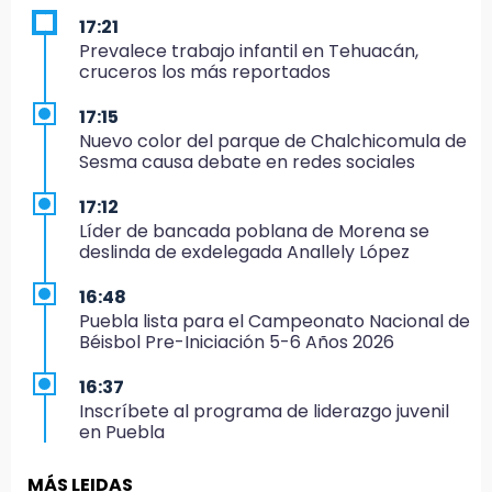
17:21
Prevalece trabajo infantil en Tehuacán,
cruceros los más reportados
17:15
Nuevo color del parque de Chalchicomula de
Sesma causa debate en redes sociales
17:12
Líder de bancada poblana de Morena se
deslinda de exdelegada Anallely López
16:48
Puebla lista para el Campeonato Nacional de
Béisbol Pre-Iniciación 5-6 Años 2026
16:37
Inscríbete al programa de liderazgo juvenil
en Puebla
16:31
MÁS LEIDAS