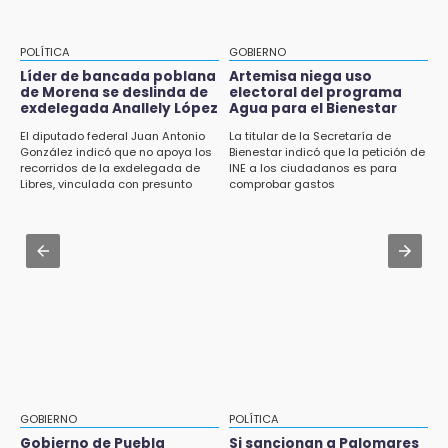
Aug 1 , 10:07
Asesinan a ex regidor por Morena en
14:33
Amozoc
POLÍTICA
GOBIERNO
Recuperan taxi robado abandonado en la
colonia Amatitlanes, Izúcar de Matamoros
Líder de bancada poblana
Artemisa niega uso
Jul 31 , 17:16
de Morena se deslinda de
electoral del programa
¿Se va? Real Madrid anunció que no igualaran
exdelegada Anallely López
Agua para el Bienestar
14:31
el precio por Vinícius Jr.
El diputado federal Juan Antonio
La titular de la Secretaría de
Regístrate en el Programa de Apoyo al
González indicó que no apoya los
Bienestar indicó que la petición de
Empleo en Puebla
Jul 31 , 13:35
recorridos de la exdelegada de
INE a los ciudadanos es para
Libres, vinculada con presunto
comprobar gastos
El mexicano Karim López firma contrato
14:30
líder delictivo
multianual con Memphis Grizzlies
Presentan las 10 primeras conclusiones
sobre el fracking en México
Jul 31 , 13:46
Certifícate como operador de transporte en
14:29
Icatep
Feria Patronal invita a vivir diez días de
tradición
14:29
Acatlán: regidora llama a diputados a actuar
con justicia e imparcialidad
GOBIERNO
POLÍTICA
Gobierno de Puebla
Si sancionan a Palomares
14:21