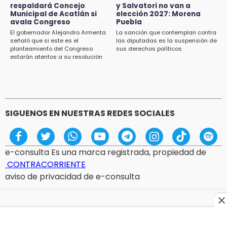
respaldará Concejo
y Salvatori no van a
SICT descarta ampliación de la carretera
Municipal de Acatlán si
elección 2027: Morena
Izúcar de Matamoros-Amayuca en 2026
avala Congreso
Puebla
El gobernador Alejandro Armenta
La sanción que contemplan contra
13:43
señaló que si este es el
las diputadas es la suspensión de
planteamiento del Congreso
sus derechos políticos
Detienen a tres saqueadores en la zona
estarán atentos a su resolución
arqueológica de Los Teteles
13:41
Profepa frena saqueo de orquídeas y
asegura 171 plantas en Huauchinango
SIGUENOS EN NUESTRAS REDES SOCIALES
e-consulta Es una marca registrada, propiedad de
CONTRACORRIENTE
aviso de privacidad de e-consulta