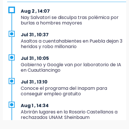
Tras año y medio arrancará construcción del
Ecoparque Tlalli-Malinche
Aug 2 , 14:07
Nay Salvatori se disculpa tras polémica por
16:01
burlas a hombres mayores
Artemisa niega uso electoral del programa
Agua para el Bienestar
Jul 31 , 10:37
Asaltos a cuentahabientes en Puebla dejan 3
15:57
heridos y robo millonario
Texmelucan abren convocatoria de Huertos
de Traspatio para grupos vulnerables
Jul 31 , 10:05
Gobierno y Google van por laboratorio de IA
15:43
en Cuautlancingo
Investigan presunta reventa de más de 100
lotes en panteón de Tehuacán
Jul 31 , 13:10
Conoce el programa del Inapam para
15:32
conseguir empleo gratuito
Roban bicicleta en menos de un minuto en
plaza de Libres
Aug 1 , 14:34
Abrirán lugares en la Rosario Castellanos a
15:26
rechazados UNAM: Sheinbaum
Grupo armado asalta gasera en San Andrés
Cholula