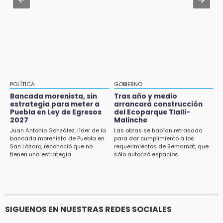
15:26
El mexicano Karim López firma contrato
Grupo armado asalta gasera en San Andrés
multianual con Memphis Grizzlies
Cholula
15:21
Texmelucan contará con más de 500
cámaras de videovigilancia
15:08
POLÍTICA
GOBIERNO
Huitzilan de Serdán espera hasta 30 mil
Bancada morenista, sin
Tras año y medio
visitantes en feria
estrategia para meter a
arrancará construcción
Puebla en Ley de Egresos
del Ecoparque Tlalli-
2027
Malinche
15:07
Juan Antonio González, líder de la
Las obras se habían retrasado
Rastro de Atlixco descarta clembuterol y
bancada morenista de Puebla en
para dar cumplimiento a los
alerta por mataderos clandestinos
San Lázaro, reconoció que no
requerimientos de Semarnat, que
tienen una estrategia
sólo autorizó espacios
ecoturísticos
15:03
Cholula estrena agenda cultural con siete
actividades
SIGUENOS EN NUESTRAS REDES SOCIALES