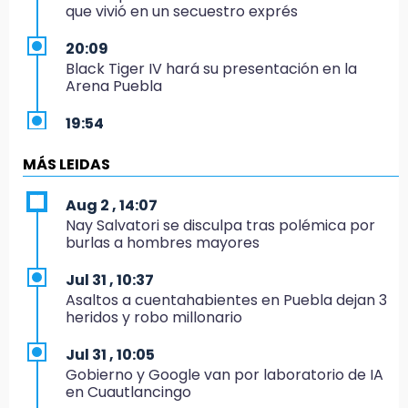
que vivió en un secuestro exprés
20:09
Black Tiger IV hará su presentación en la
Arena Puebla
19:54
Investigación de ASE a Tlatehui y Cuautle no
es politiquería, es por posible desfalco al
MÁS LEIDAS
erario
Aug 2 , 14:07
19:45
Nay Salvatori se disculpa tras polémica por
Estado invertirá en unidades médicas del
burlas a hombres mayores
IMSS-Bienestar y el SEDIF
Jul 31 , 10:37
19:35
Asaltos a cuentahabientes en Puebla dejan 3
De la Vega niega venta de Bravos
heridos y robo millonario
19:34
Jul 31 , 10:05
Desalojan a dos comerciantes en Valsequillo
Gobierno y Google van por laboratorio de IA
por invasión en zona de Conagua
en Cuautlancingo