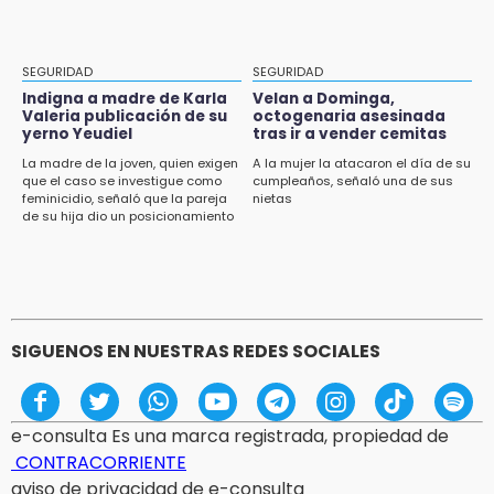
Tragedia en Tehuacán; adolescente fallece
al ser arrollado en ciclovía
11:04
SEGURIDAD
SEGURIDAD
Puebla será sede del festival "Cuenta Sueños"
Indigna a madre de Karla
Velan a Dominga,
de narración oral
Valeria publicación de su
octogenaria asesinada
yerno Yeudiel
tras ir a vender cemitas
10:51
La madre de la joven, quien exigen
A la mujer la atacaron el día de su
que el caso se investigue como
cumpleaños, señaló una de sus
México Canta: Puebla queda fuera pese a
feminicidio, señaló que la pareja
nietas
lograr 470 registros
de su hija dio un posicionamiento
en redes
10:38
Muestra Estatal PECDA 2026 reúne 42
proyectos artísticos en Puebla
SIGUENOS EN NUESTRAS REDES SOCIALES
e-consulta Es una marca registrada, propiedad de
CONTRACORRIENTE
aviso de privacidad de e-consulta