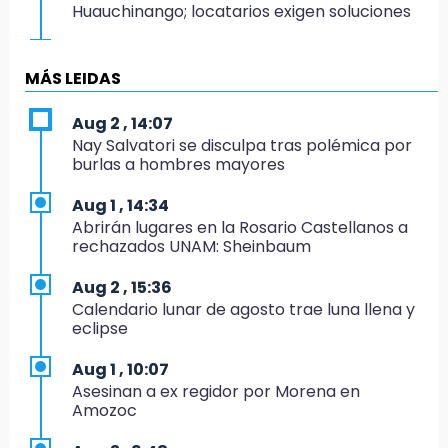
Huauchinango; locatarios exigen soluciones
14:55
Escuelas de Molcaxac y Tehuitzingo anuncian
MÁS LEIDAS
inscripciones 2026-2027
Aug 2 , 14:07
14:49
Nay Salvatori se disculpa tras polémica por
Basura da mala imagen a la feria de San
burlas a hombres mayores
Salvador El Seco
Aug 1 , 14:34
14:36
Abrirán lugares en la Rosario Castellanos a
Inician las finales del Campeonato Nacional
rechazados UNAM: Sheinbaum
Infantil, Juvenil y de Escaramuzas Puebla
2026
Aug 2 , 15:36
Calendario lunar de agosto trae luna llena y
14:32
eclipse
Sheinbaum destaca reducción de inflación
anual de 3.12 % en julio
Aug 1 , 10:07
Asesinan a ex regidor por Morena en
14:18
Amozoc
Cañeros de Atencingo siguen sin recibir
pagos tras concluir la zafra