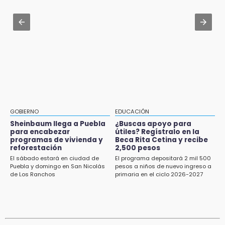
nuevo la Ex-Hacienda de Chautla
Karpa de Mente anuncia cartelera
internacional de circo para agosto
16:01
¡El Lobo Mexicano está de vuelta!
Aug 3 , 22:11
CDH pide a Palomares y Nay Salvatori no
15:49
estigmatizar a adultos mayores
Indigna a madre de Karla Valeria publicación
de su yerno Yeudiel
15:19
Clausuran locales del mercado de
GOBIERNO
EDUCACIÓN
Huauchinango; locatarios exigen soluciones
Sheinbaum llega a Puebla
¿Buscas apoyo para
para encabezar
útiles? Regístralo en la
14:55
programas de vivienda y
Beca Rita Cetina y recibe
Escuelas de Molcaxac y Tehuitzingo anuncian
reforestación
2,500 pesos
inscripciones 2026-2027
El sábado estará en ciudad de
El programa depositará 2 mil 500
Puebla y domingo en San Nicolás
pesos a niños de nuevo ingreso a
de Los Ranchos
primaria en el ciclo 2026-2027
14:49
Basura da mala imagen a la feria de San
Salvador El Seco