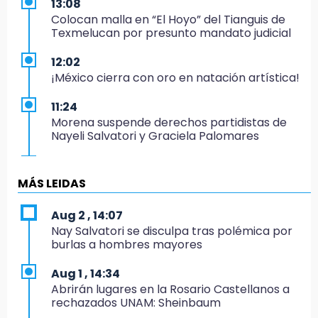
13:08
Colocan malla en “El Hoyo” del Tianguis de
Texmelucan por presunto mandato judicial
12:02
¡México cierra con oro en natación artística!
11:24
Morena suspende derechos partidistas de
Nayeli Salvatori y Graciela Palomares
10:49
Denuncian ola de robos y falta de patrullaje
MÁS LEIDAS
en San Baltazar Campeche
Aug 2 , 14:07
10:06
Nay Salvatori se disculpa tras polémica por
¡Comienza el camino! Pericos abre la serie
burlas a hombres mayores
ante Campeche
Aug 1 , 14:34
9:18
Abrirán lugares en la Rosario Castellanos a
Sheinbaum llega a Puebla para encabezar
rechazados UNAM: Sheinbaum
programas de vivienda y reforestación