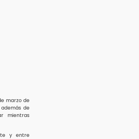
 de marzo de
, además de
r mientras
rte y entre