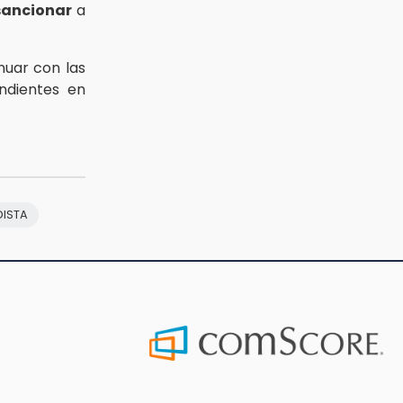
sancionar
a
nuar con las
ndientes en
DISTA