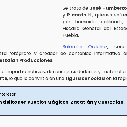
Se trata de
José Humberto
y
Ricardo
N., quienes enfr
por homicidio calificado,
Fiscalía General del Esta
Puebla.
Salomón Ordóñez
, cono
 era fotógrafo y creador de contenido informativo e
etzalan Producciones
.
l, compartía noticias, denuncias ciudadanas y material au
rte
, lo que lo convirtió en una
figura conocida
en la regi
nteresar:
 delitos en Pueblos Mágicos; Zacatlán y Cuetzalan,