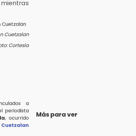
mientras
en Cuetzalan
oto: Cortesía
nculados a
l periodista
Más para ver
da
, ocurrido
e
Cuetzalan