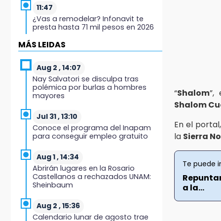
11:47
¿Vas a remodelar? Infonavit te
presta hasta 71 mil pesos en 2026
MÁS LEIDAS
11:43
Icatep abre 6 cursos desde 600
pesos: checa fechas y cómo
Aug 2 , 14:07
inscribirte
Nay Salvatori se disculpa tras
polémica por burlas a hombres
“
Shalom
”,
mayores
11:34
Shalom Cu
Choque de autobús vs tráiler en
autopista Tlaxco-Tejocotal deja
Jul 31 , 13:10
En el porta
20 heridos
Conoce el programa del Inapam
la
Sierra No
para conseguir empleo gratuito
11:19
Rommel, reo que murió en San
Aug 1 , 14:34
Te puede i
Miguel, sufrió un infarto: SSP
Abrirán lugares en la Rosario
Castellanos a rechazados UNAM:
Repuntan
Sheinbaum
11:11
a la...
Tragedia en Tehuacán;
adolescente fallece al ser
Aug 2 , 15:36
arrollado en ciclovía
Calendario lunar de agosto trae