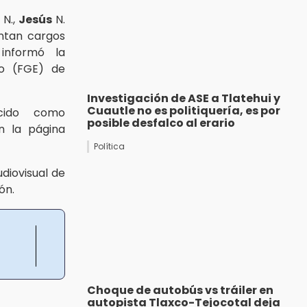
N.,
Jesús
N.
entan cargos
 informó la
do (FGE) de
Investigación de ASE a Tlatehui y
Cuautle no es politiquería, es por
cido como
posible desfalco al erario
n la página
Política
diovisual de
ón.
Choque de autobús vs tráiler en
autopista Tlaxco-Tejocotal deja