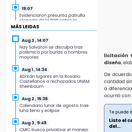
19:07
Evidenciaron presunta patrulla
clonada de la PGR sobre la
Cuacnopalan-Oaxaca
MÁS LEIDAS
19:04
Aug 2 , 14:07
Directora de Orquesta Symphonia
Nay Salvatori se disculpa tras
UDLAP dirige agrupaciones de talla
polémica por burlas a hombres
internacional
licitación
mayores
diseño
, el
18:14
Aug 1 , 14:34
EE. UU. Sub-20 avanza a la final de
De acuerdo 
Abrirán lugares en la Rosario
CONCACAF
cantidad sim
Castellanos a rechazados UNAM:
Sheinbaum
a diferenci
17:50
ocurrió con 
Van 17 denuncias por delitos
Aug 2 , 15:36
ambientales, pero no hay
Calendario lunar de agosto trae
detenidos por incendios
luna llena y eclipse
Te puede i
Listo el 
17:01
Aug 3 , 9:48
del...
Vecinos de Atlixco-Metepec
CMIC busca privatizar el manejo
denuncian inseguridad en