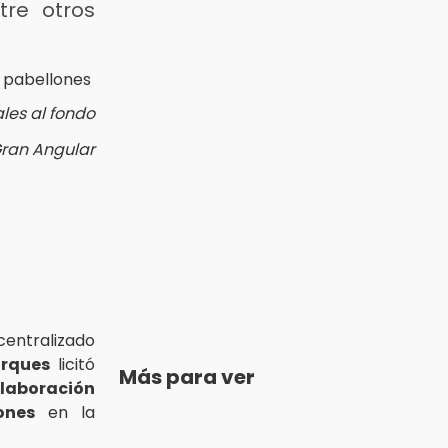
tre otros
ales al fondo
Gran Angular
entralizado
rques
licitó
Más para ver
elaboración
ones
en la