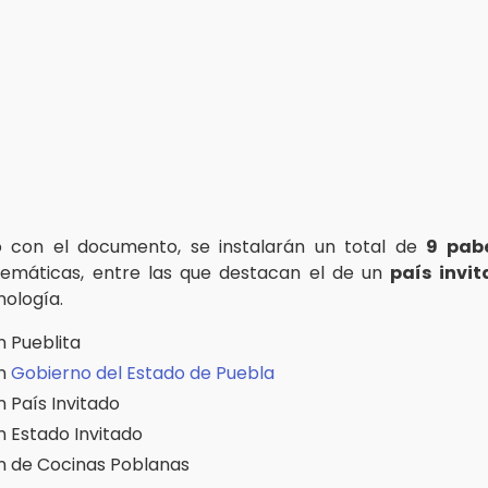
 con el documento, se instalarán un total de
9 pabe
temáticas, entre las que destacan el de un
país invi
nología.
n Pueblita
ón
Gobierno del Estado de Puebla
 País Invitado
n Estado Invitado
n de Cocinas Poblanas