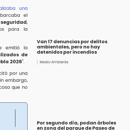
alizaba una
abarcaba el
,
seguridad
,
vos para la
Van 17 denuncias por delitos
ambientales, pero no hay
e emitió la
detenidos por incendios
alizados de
ebla
2026
".
Medio Ambiente
citó por una
 sin embargo,
 cosa que no
Por segundo día, podan árboles
en zona del parque de Paseo de