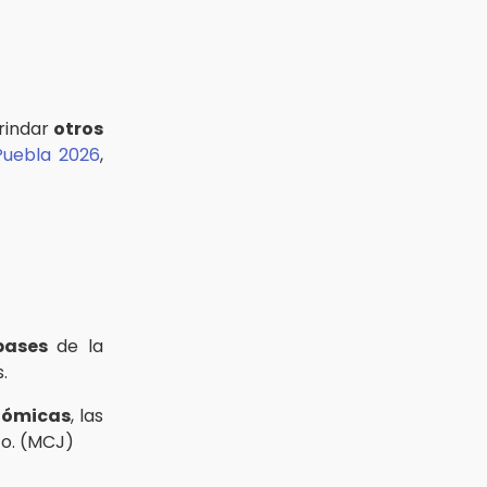
brindar
otros
Puebla 2026
,
bases
de la
.
onómicas
, las
zo. (MCJ)