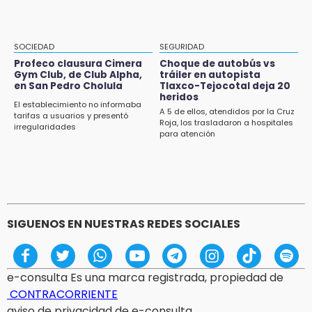
¡México, campeón de oro!
21:26
Mezcal y artesanías de palma frenan la
SOCIEDAD
SEGURIDAD
migración en Caltepec, Puebla
Profeco clausura Cimera
Choque de autobús vs
Gym Club, de Club Alpha,
tráiler en autopista
en San Pedro Cholula
Tlaxco-Tejocotal deja 20
21:04
heridos
Isaac del Toro seguirá con UAE hasta 2031
El establecimiento no informaba
A 5 de ellos, atendidos por la Cruz
tarifas a usuarios y presentó
Roja, los trasladaron a hospitales
irregularidades
20:45
para atención
Pensé que me iban a matar: Alberto narra lo
que vivió en un secuestro exprés
SIGUENOS EN NUESTRAS REDES SOCIALES
e-consulta Es una marca registrada, propiedad de
CONTRACORRIENTE
aviso de privacidad de e-consulta