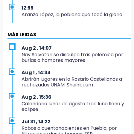
12:55
Aranza López, la poblana que tocó la gloria
12:49
Condenan en San José Miahuatlán a hombre
MÁS LEIDAS
por portación de metanfetamina
Aug 2 , 14:07
12:48
Nay Salvatori se disculpa tras polémica por
Ayuntamiento de Puebla licita compra de 30
burlas a hombres mayores
nuevos vehículos
Aug 1 , 14:34
12:08
Abrirán lugares en la Rosario Castellanos a
¿Buscas apoyo para útiles? Regístralo en la
rechazados UNAM: Sheinbaum
Beca Rita Cetina y recibe 2,500 pesos
Aug 2 , 15:36
12:07
Calendario lunar de agosto trae luna llena y
Profeco clausura Cimera Gym Club, de Club
eclipse
Alpha, en San Pedro Cholula
Jul 31 , 14:22
12:06
Robos a cuentahabientes en Puebla, por
Toma precauciones por lluvias fuertes en
filtraciones desde bancos: SSP