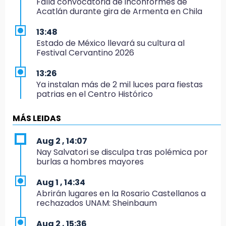
Falla convocatoria de inconformes de
Acatlán durante gira de Armenta en Chila
13:48
Estado de México llevará su cultura al
Festival Cervantino 2026
13:26
Ya instalan más de 2 mil luces para fiestas
patrias en el Centro Histórico
12:55
MÁS LEIDAS
Aranza López, la poblana que tocó la gloria
Aug 2 , 14:07
12:49
Nay Salvatori se disculpa tras polémica por
Condenan en San José Miahuatlán a hombre
burlas a hombres mayores
por portación de metanfetamina
Aug 1 , 14:34
12:48
Abrirán lugares en la Rosario Castellanos a
Ayuntamiento de Puebla licita compra de 30
rechazados UNAM: Sheinbaum
nuevos vehículos
Aug 2 , 15:36