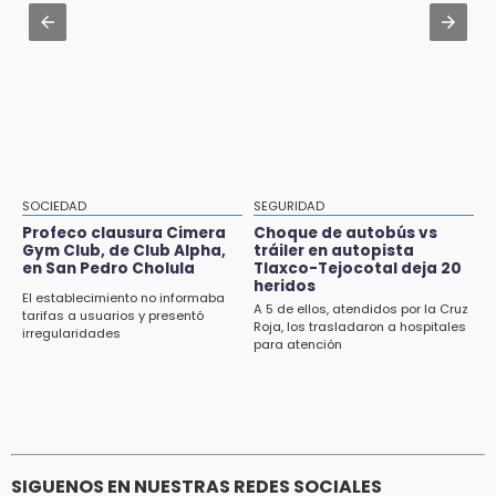
hospitales privados
7:58
Aug 1 , 11:17
Portland golea al Puebla en la Leagues Cup
Buscan a Antonio Méndez tras hallar sin vida
a su hijastro en Atzitzihuacan
7:42
México y Perú reanudan relaciones tras
salvoconducto a Betssy Chávez
21:58
SOCIEDAD
SEGURIDAD
¡México, campeón de oro!
Profeco clausura Cimera
Choque de autobús vs
Gym Club, de Club Alpha,
tráiler en autopista
en San Pedro Cholula
Tlaxco-Tejocotal deja 20
21:26
heridos
Mezcal y artesanías de palma frenan la
El establecimiento no informaba
A 5 de ellos, atendidos por la Cruz
migración en Caltepec, Puebla
tarifas a usuarios y presentó
Roja, los trasladaron a hospitales
irregularidades
para atención
21:04
Isaac del Toro seguirá con UAE hasta 2031
SIGUENOS EN NUESTRAS REDES SOCIALES