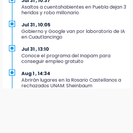
Jul 31 , 10:37
19:35
Asaltos a cuentahabientes en Puebla dejan 3
De la Vega niega venta de Bravos
heridos y robo millonario
19:34
Jul 31 , 10:05
Desalojan a dos comerciantes en Valsequillo
Gobierno y Google van por laboratorio de IA
por invasión en zona de Conagua
en Cuautlancingo
19:18
Jul 31 , 13:10
Bancada morenista, sin estrategia para
Conoce el programa del Inapam para
meter a Puebla en Ley de Egresos 2027
conseguir empleo gratuito
18:54
Aug 1 , 14:34
Gobierno rehabilitará el drenaje del Hospital
Abrirán lugares en la Rosario Castellanos a
de Especialidades del Issstep
rechazados UNAM: Sheinbaum
18:49
Jul 31 , 12:59
Sujeto asalta banco en Plaza Dorada tras
Aprovecha las Ferias de Paz con consultas
amenazar con supuesto explosivo
médicas gratis en Puebla
18:43
Aug 2 , 15:36
Renuncia Norman Campos, responsable de
Calendario lunar de agosto trae luna llena y
ciclovías de Chedraui