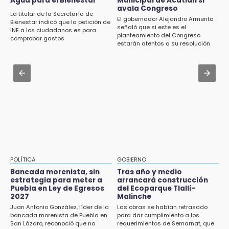
Agua para el Bienestar
Municipal de Acatlán si
Investigan presunta reventa de más de 100
Icatep
avala Congreso
lotes en panteón de Tehuacán
La titular de la Secretaría de
El gobernador Alejandro Armenta
Bienestar indicó que la petición de
Jul 31 , 14:02
señaló que si este es el
INE a los ciudadanos es para
15:32
planteamiento del Congreso
Prepárate para lluvias intensas por frente
comprobar gastos
Roban bicicleta en menos de un minuto en
estarán atentos a su resolución
frío en Puebla
plaza de Libres
Jul 31 , 13:35
15:26
El mexicano Karim López firma contrato
Grupo armado asalta gasera en San Andrés
multianual con Memphis Grizzlies
Cholula
15:21
Texmelucan contará con más de 500
cámaras de videovigilancia
15:08
POLÍTICA
GOBIERNO
Huitzilan de Serdán espera hasta 30 mil
Bancada morenista, sin
Tras año y medio
visitantes en feria
estrategia para meter a
arrancará construcción
Puebla en Ley de Egresos
del Ecoparque Tlalli-
2027
Malinche
15:07
Juan Antonio González, líder de la
Las obras se habían retrasado
Rastro de Atlixco descarta clembuterol y
bancada morenista de Puebla en
para dar cumplimiento a los
alerta por mataderos clandestinos
San Lázaro, reconoció que no
requerimientos de Semarnat, que