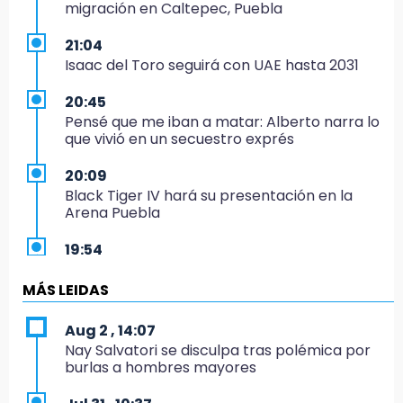
migración en Caltepec, Puebla
21:04
Isaac del Toro seguirá con UAE hasta 2031
20:45
Pensé que me iban a matar: Alberto narra lo
que vivió en un secuestro exprés
20:09
Black Tiger IV hará su presentación en la
Arena Puebla
19:54
Investigación de ASE a Tlatehui y Cuautle no
es politiquería, es por posible desfalco al
MÁS LEIDAS
erario
Aug 2 , 14:07
19:45
Nay Salvatori se disculpa tras polémica por
Estado invertirá en unidades médicas del
burlas a hombres mayores
IMSS-Bienestar y el SEDIF