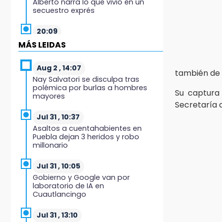
Alberto narra lo que vivió en un
secuestro exprés
20:09
Black Tiger IV hará su
MÁS LEIDAS
presentación en la Arena Puebla
Aug 2 , 14:07
19:54
también de 
Nay Salvatori se disculpa tras
Investigación de ASE a Tlatehui y
polémica por burlas a hombres
Cuautle no es politiquería, es por
Su captura 
mayores
posible desfalco al erario
Secretaría 
Jul 31 , 10:37
19:45
Asaltos a cuentahabientes en
Estado invertirá en unidades
Puebla dejan 3 heridos y robo
médicas del IMSS-Bienestar y el
millonario
SEDIF
Jul 31 , 10:05
19:35
Gobierno y Google van por
De la Vega niega venta de Bravos
laboratorio de IA en
Cuautlancingo
19:34
Desalojan a dos comerciantes en
Jul 31 , 13:10
Valsequillo por invasión en zona