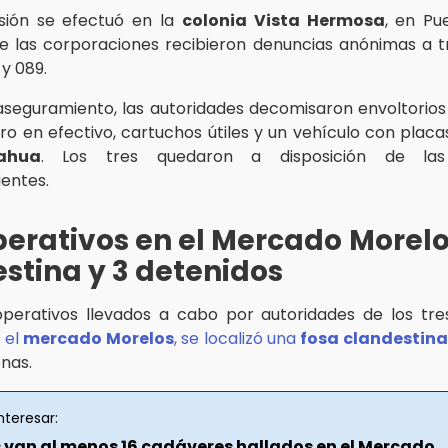
sión se efectuó en la
colonia Vista Hermosa
, en Pue
e las corporaciones recibieron denuncias anónimas a t
y 089.
aseguramiento, las autoridades decomisaron envoltorios
ero en efectivo, cartuchos útiles y un vehículo con plac
ahua
. Los tres quedaron a disposición de las 
entes.
perativos en el Mercado Morelo
stina y 3 detenidos
perativos llevados a cabo por autoridades de los tre
 el
mercado Morelos
, se localizó una
fosa clandestina
onas.
nteresar:
s van al menos 16 cadáveres hallados en el Mercado