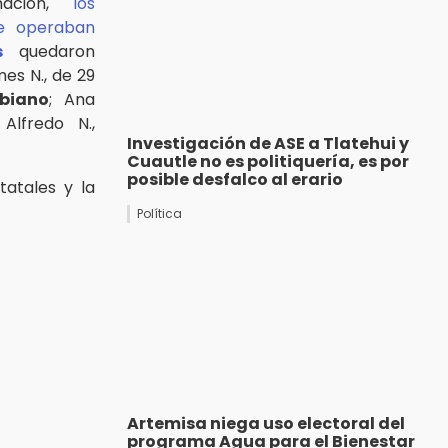
mación,
los
ue operaban
s
quedaron
es N., de 29
biano
; Ana
Alfredo N.,
Investigación de ASE a Tlatehui y
Cuautle no es politiquería, es por
posible desfalco al erario
tatales y la
Política
Artemisa niega uso electoral del
programa Agua para el Bienestar