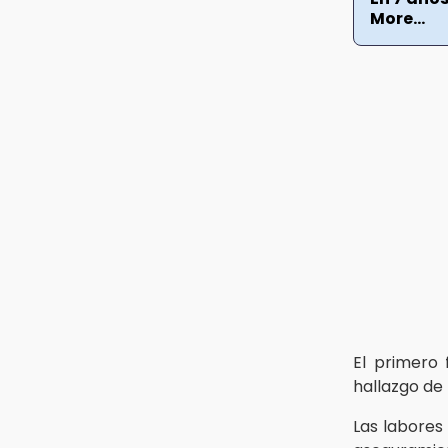
30 mil visitantes en feria
More...
15:07
Rastro de Atlixco descarta
clembuterol y alerta por
mataderos clandestinos
15:03
Cholula estrena agenda cultural
con siete actividades
El primero 
hallazgo de
Las labores