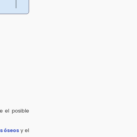
e el posible
s óseos
y el